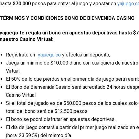
hasta
$70.000
pesos para entrar al juego y apostar en
yajuego.c
TÉRMINOS Y CONDICIONES BONO DE BIENVENIDA CASINO
yajuego te regala un bono en apuestas deportivas hasta $7
nuestro Casino Virtual:
Registrate en
yajuego.co
y efectua un deposito,
Juega un mínimo de $10.000 diario con cualquiera de nuestr
Virtual,
El 50% de lo que pierdas en el primer día de juego será ree
El Bono de Bienvenida Casino será acreditado 24 horas desp
Casino Virtual.
Si el total de jugado es de $50.000 pesos de los cuales sol
total del bono será de $12.500 pesos.
El bono se podrá disfrutar en apuestas deportivas.
El día de juego contará a partir del primer juego realizado en
(hora: 23.59.59) del mismo día.