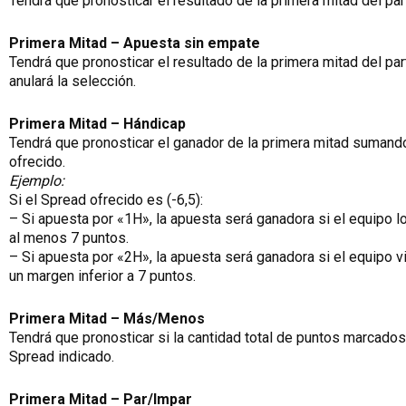
Tendrá que pronosticar el resultado de la primera mitad del par
Primera Mitad – Apuesta sin empate
Tendrá que pronosticar el resultado de la primera mitad del part
anulará la selección.
Primera Mitad – Hándicap
Tendrá que pronosticar el ganador de la primera mitad sumando
ofrecido.
Ejemplo:
Si el Spread ofrecido es (-6,5):
– Si apuesta por «1H», la apuesta será ganadora si el equipo lo
al menos 7 puntos.
– Si apuesta por «2H», la apuesta será ganadora si el equipo vis
un margen inferior a 7 puntos.
Primera Mitad – Más/Menos
Tendrá que pronosticar si la cantidad total de puntos marcados 
Spread indicado.
Primera Mitad – Par/Impar