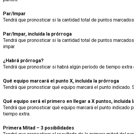
Par/Impar
Tendrá que pronosticar si la cantidad total de puntos marcados
Par/Impar, incluida la prórroga
Tendrá que pronosticar si la cantidad total de puntos marcados d
impar.
¿Habrá prórroga?
Tendrá que pronosticar si habrá algún período de tiempo extra e
Qué equipo marcará el punto X, incluida la prórroga
Tendrá que pronosticar qué equipo marcará el punto indicado. 
Qué equipo será el primero en llegar a X puntos, incluida 
Tendrá que pronosticar qué equipo marcará el punto indicado p
tiempo extra.
Primera Mitad – 3 posibilidades