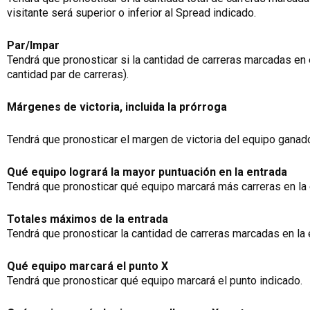
visitante será superior o inferior al Spread indicado.
Par/Impar
Tendrá que pronosticar si la cantidad de carreras marcadas en 
cantidad par de carreras).
Márgenes de victoria, incluida la prórroga
Tendrá que pronosticar el margen de victoria del equipo ganado
Qué equipo logrará la mayor puntuación en la entrada
Tendrá que pronosticar qué equipo marcará más carreras en la 
Totales máximos de la entrada
Tendrá que pronosticar la cantidad de carreras marcadas en la 
Qué equipo marcará el punto X
Tendrá que pronosticar qué equipo marcará el punto indicado.