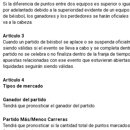
Si la diferencia de puntos entre dos equipos es superior o igu
por adelantado debido a la superioridad evidente de un equi
de béisbol, los ganadores y los perdedores se harán oficiales t
va a la cabeza.
Artículo 3
Cuando un partido de béisbol se aplace o se suspenda oficial
siendo válidas si el evento se lleva a cabo y se completa dentr
partido no se celebra o no finaliza dentro de la franja de tiemp
apuestas relacionadas con ese evento que estuvieran abiertas
liquidadas seguirán siendo válidas.
Artículo 4
Tipos de mercado
Ganador del partido
Tendrá que pronosticar el ganador del partido.
Partido Más/Menos Carreras
Tendrá que pronosticar si la cantidad total de puntos marcados d