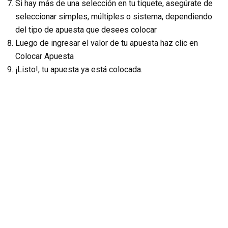
Si hay más de una selección en tu tiquete, asegúrate de
seleccionar simples, múltiples o sistema, dependiendo
del tipo de apuesta que desees colocar
Luego de ingresar el valor de tu apuesta haz clic en
Colocar Apuesta
¡Listo!, tu apuesta ya está colocada.