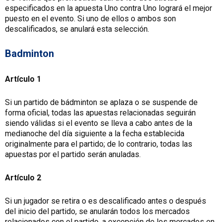
especificados en la apuesta Uno contra Uno logrará el mejor
puesto en el evento. Si uno de ellos o ambos son
descalificados, se anulará esta selección.
Badminton
Artículo 1
Si un partido de bádminton se aplaza o se suspende de
forma oficial, todas las apuestas relacionadas seguirán
siendo válidas si el evento se lleva a cabo antes de la
medianoche del día siguiente a la fecha establecida
originalmente para el partido; de lo contrario, todas las
apuestas por el partido serán anuladas.
Artículo 2
Si un jugador se retira o es descalificado antes o después
del inicio del partido, se anularán todos los mercados
relacionados con el partido, a excepción de los mercados en