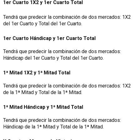
1er Cuarto 1X2 y 1er Cuarto Total
Tendrá que predecir la combinación de dos mercados: 1X2
del 1er Cuarto y Total del 1er Cuarto.
1er Cuarto Hándicap y 1er Cuarto Total
Tendrá que predecir la combinación de dos mercados:
Hándicap del 1er Cuarto y Total del 1er Cuarto.
1ª Mitad 1X2 y 1ª Mitad Total
Tendrá que predecir la combinación de dos mercados: 1X2
de la 1ª Mitad y Total de la 1ª Mitad.
1ª Mitad Hánd
i
cap y 1ª Mitad Total
Tendrá que predecir la combinación de dos mercados:
Hándicap de la 1ª Mitad y Total de la 1ª Mitad.