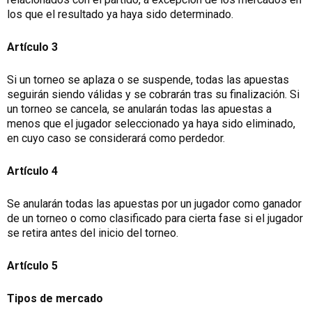
los que el resultado ya haya sido determinado.
Artículo 3
Si un torneo se aplaza o se suspende, todas las apuestas
seguirán siendo válidas y se cobrarán tras su finalización. Si
un torneo se cancela, se anularán todas las apuestas a
menos que el jugador seleccionado ya haya sido eliminado,
en cuyo caso se considerará como perdedor.
Artículo 4
Se anularán todas las apuestas por un jugador como ganador
de un torneo o como clasificado para cierta fase si el jugador
se retira antes del inicio del torneo.
Artículo 5
Tipos de mercado