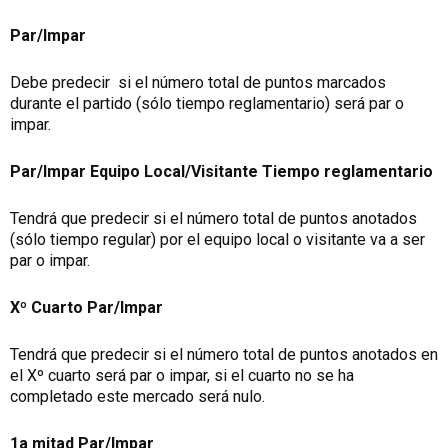
Par/Impar
Debe predecir si el número total de puntos marcados
durante el partido (sólo tiempo reglamentario) será par o
impar.
Par/Impar Equipo Local/Visitante Tiempo reglamentario
Tendrá que predecir si el número total de puntos anotados
(sólo tiempo regular) por el equipo local o visitante va a ser
par o impar.
Xº Cuarto Par/Impar
Tendrá que predecir si el número total de puntos anotados en
el Xº cuarto será par o impar, si el cuarto no se ha
completado este mercado será nulo.
1a
mitad Par/Impar