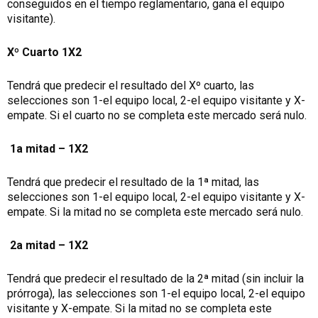
conseguidos en el tiempo reglamentario, gana el equipo
visitante).
Xº Cuarto 1X2
Tendrá que predecir el resultado del Xº cuarto, las
selecciones son 1-el equipo local, 2-el equipo visitante y X-
empate. Si el cuarto no se completa este mercado será nulo.
1a
mitad – 1X2
Tendrá que predecir el resultado de la 1ª mitad, las
selecciones son 1-el equipo local, 2-el equipo visitante y X-
empate. Si la mitad no se completa este mercado será nulo.
2a mitad – 1X2
Tendrá que predecir el resultado de la 2ª mitad (sin incluir la
prórroga), las selecciones son 1-el equipo local, 2-el equipo
visitante y X-empate. Si la mitad no se completa este