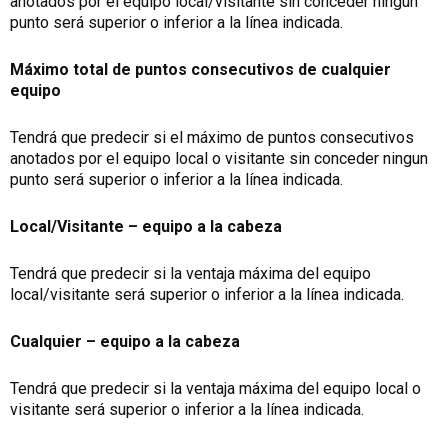
anotados por el equipo local/visitante sin conceder ningun
punto será superior o inferior a la línea indicada.
Máximo total de puntos consecutivos de cualquier
equipo
Tendrá que predecir si el máximo de puntos consecutivos
anotados por el equipo local o visitante sin conceder ningun
punto será superior o inferior a la línea indicada.
Local/Visitante – equipo a la cabeza
Tendrá que predecir si la ventaja máxima del equipo
local/visitante será superior o inferior a la línea indicada.
Cualquier – equipo a la cabeza
Tendrá que predecir si la ventaja máxima del equipo local o
visitante será superior o inferior a la línea indicada.