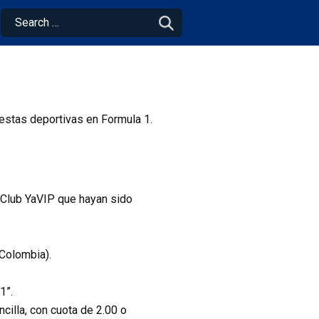
estas deportivas en Formula 1.
 Club YaVIP que hayan sido
(Colombia).
1”.
cilla, con cuota de 2.00 o