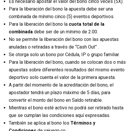
Es necesario apostar el valor del bono cinco veces (5X).
Para la liberación del bono la apuesta debe ser una
combinada de mínimo cinco (5) eventos deportivos.
Para la liberación del bono la
cuota total de la
combinada
debe ser de un mínimo de 2.00.
No se permite la liberación del bono con las apuestas
anuladas o retiradas a través de “Cash Out” .
Se otorga solo un bono por Cédula, IP o grupo familiar.
Para la liberación del bono, cuando se colocan dos o más
apuestas sobre diferentes resultados del mismo evento
deportivo solo cuenta el valor de la primera apuesta.
A partir del momento de la acreditación del bono, el
apostador tendrá un plazo máximo de 5 días, para
convertir el monto del bono en Saldo retirable.
Mientras el bono esté activo no podrá ser retirado hasta
que se cumplan las condiciones aquí expresadas.
También se aplica al bono los
Términos y
Condiciones
de yajuego.co