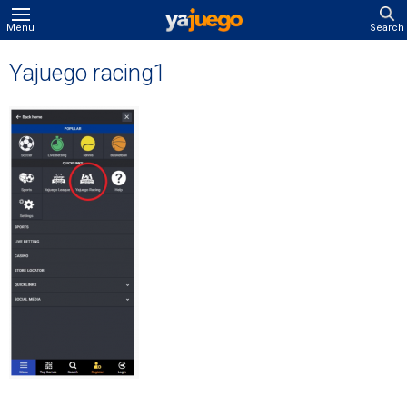
Menu
Search
Yajuego racing1