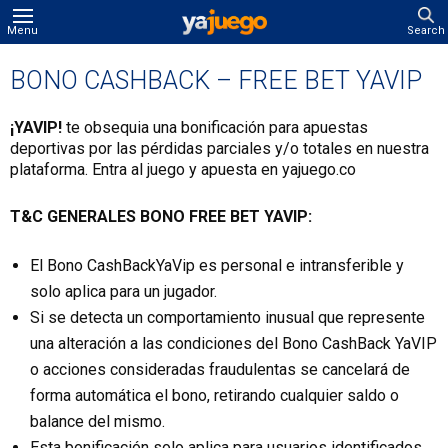
Menu
Search
BONO CASHBACK – FREE BET YAVIP
¡YAVIP!
te obsequia una bonificación para apuestas
deportivas por las pérdidas parciales y/o totales en nuestra
plataforma. Entra al juego y apuesta en yajuego.co
T&C GENERALES BONO FREE BET YAVIP:
El Bono CashBackYaVip es personal e intransferible y
solo aplica para un jugador.
Si se detecta un comportamiento inusual que represente
una alteración a las condiciones del Bono CashBack YaVIP
o acciones consideradas fraudulentas se cancelará de
forma automática el bono, retirando cualquier saldo o
balance del mismo.
Esta bonificación solo aplica para usuarios identificados