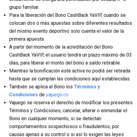
grupo familiar.
Para la liberación del Bono CashBack YaVIP, cuando se
colocan dos o más apuestas sobre diferentes resultados
del mismo evento deportivo solo cuenta el valor de la
primera apuesta.
A partir del momento de la acreditación del Bono
CashBack YaVIP, el usuario tendrá un plazo máximo de 03
días, para liberar el monto del bono a saldo retirable.
Mientras la bonificación esté activa no podrá ser retirada
hasta que se cumplan las condiciones aquí establecidas.
También se aplica al Bono los
Términos y
Condiciones
de
yajuego.co
Yajuego se reserva el derecho de modificar los presentes
Términos y Condiciones, cancelar, alterar o enmendar el
Bono en cualquier momento, si se detectan
comportamientos sospechosos o fraudulentos, por
causas ajenas a su control o si así lo exigen las leyes