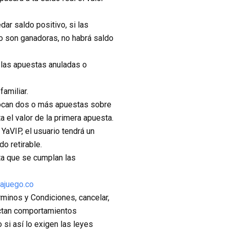
ar saldo positivo, si las
no son ganadoras, no habrá saldo
s las apuestas anuladas o
amiliar.
olocan dos o más apuestas sobre
 el valor de la primera apuesta.
YaVIP, el usuario tendrá un
o retirable.
sta que se cumplan las
ajuego.co
minos y Condiciones, cancelar,
ectan comportamientos
si así lo exigen las leyes