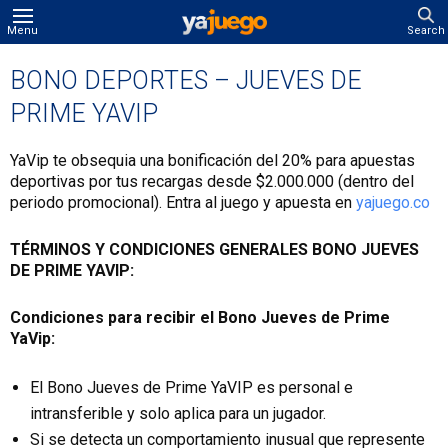
Menu
Search
BONO DEPORTES – JUEVES DE
PRIME YAVIP
YaVip te obsequia una bonificación del 20% para apuestas
deportivas por tus recargas desde $2.000.000 (dentro del
periodo promocional). Entra al juego y apuesta en
yajuego.co
TÉRMINOS Y CONDICIONES GENERALES BONO JUEVES
DE PRIME YAVIP:
Condiciones para recibir el Bono Jueves de Prime
YaVip:
El Bono Jueves de Prime YaVIP es personal e
intransferible y solo aplica para un jugador.
Si se detecta un comportamiento inusual que represente