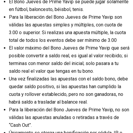
El Bono Jueves de Prime Yavip se puede jugar solamente
en fútbol, baloncesto, béisbol, tenis.
Para la liberación del Bono Jueves de Prime Yavip son
válidas las apuestas simples y múltiples, con cuota de
3.00 o superior. Si realizas una apuesta múltiple, la cuota
total de todos los eventos debe ser mínimo de 3.00
El valor máximo del Bono Jueves de Prime Yavip que será
posible convertir a saldo real, es igual al valor recibido; si
terminas con menor saldo del inicial; solo pasara a tu
saldo real el valor que tengas en tu bono.
Una vez finalizadas las apuestas con el saldo bono, debe
quedar saldo positivo, si las apuestas han cumplido la
cuota y rollover establecido, pero no son ganadoras, no
habrá saldo a trasladar al balance real.
Para la liberación del Bono Jueves de Prime Yavip, no son
válidas las apuestas anuladas o retiradas a través de
“Cash Out”.
Únicamente se otorga una bonificación por cédula, IP o