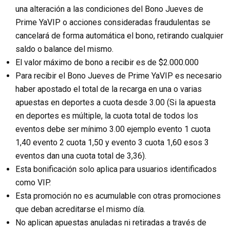
una alteración a las condiciones del Bono Jueves de
Prime YaVIP o acciones consideradas fraudulentas se
cancelará de forma automática el bono, retirando cualquier
saldo o balance del mismo.
El valor máximo de bono a recibir es de $2.000.000
Para recibir el Bono Jueves de Prime YaVIP es necesario
haber apostado el total de la recarga en una o varias
apuestas en deportes a cuota desde 3.00 (Si la apuesta
en deportes es múltiple, la cuota total de todos los
eventos debe ser mínimo 3.00 ejemplo evento 1 cuota
1,40 evento 2 cuota 1,50 y evento 3 cuota 1,60 esos 3
eventos dan una cuota total de 3,36).
Esta bonificación solo aplica para usuarios identificados
como VIP.
Esta promoción no es acumulable con otras promociones
que deban acreditarse el mismo día.
No aplican apuestas anuladas ni retiradas a través de