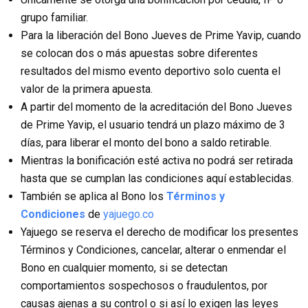
grupo familiar.
Para la liberación del Bono Jueves de Prime Yavip, cuando
se colocan dos o más apuestas sobre diferentes
resultados del mismo evento deportivo solo cuenta el
valor de la primera apuesta.
A partir del momento de la acreditación del Bono Jueves
de Prime Yavip, el usuario tendrá un plazo máximo de 3
días, para liberar el monto del bono a saldo retirable.
Mientras la bonificación esté activa no podrá ser retirada
hasta que se cumplan las condiciones aquí establecidas.
También se aplica al Bono los
Términos y
Condiciones
de
yajuego.co
Yajuego se reserva el derecho de modificar los presentes
Términos y Condiciones, cancelar, alterar o enmendar el
Bono en cualquier momento, si se detectan
comportamientos sospechosos o fraudulentos, por
causas ajenas a su control o si así lo exigen las leyes