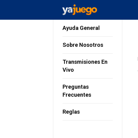
Ayuda General
Sobre Nosotros
Transmisiones En
Vivo
Preguntas
Frecuentes
Reglas