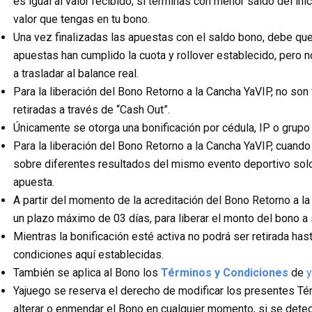
es igual al valor recibido; si terminas con menor saldo del inici
valor que tengas en tu bono.
Una vez finalizadas las apuestas con el saldo bono, debe qued
apuestas han cumplido la cuota y rollover establecido, pero 
a trasladar al balance real.
Para la liberación del Bono Retorno a la Cancha YaVIP, no son
retiradas a través de “Cash Out”.
Únicamente se otorga una bonificación por cédula, IP o grupo f
Para la liberación del Bono Retorno a la Cancha YaVIP, cuan
sobre diferentes resultados del mismo evento deportivo solo 
apuesta.
A partir del momento de la acreditación del Bono Retorno a la
un plazo máximo de 03 días, para liberar el monto del bono a s
Mientras la bonificación esté activa no podrá ser retirada ha
condiciones aquí establecidas.
También se aplica al Bono los
Términos y Condiciones
de
y
Yajuego se reserva el derecho de modificar los presentes Tér
alterar o enmendar el Bono en cualquier momento, si se det