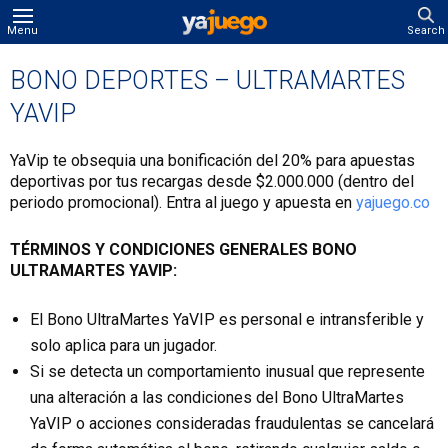
Menu
Search
BONO DEPORTES – ULTRAMARTES
YAVIP
YaVip te obsequia una bonificación del 20% para apuestas
deportivas por tus recargas desde $2.000.000 (dentro del
periodo promocional). Entra al juego y apuesta en
yajuego.co
TÉRMINOS Y CONDICIONES GENERALES BONO
ULTRAMARTES YAVIP:
El Bono UltraMartes YaVIP es personal e intransferible y
solo aplica para un jugador.
Si se detecta un comportamiento inusual que represente
una alteración a las condiciones del Bono UltraMartes
YaVIP o acciones consideradas fraudulentas se cancelará