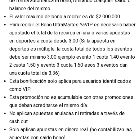
de forma automática el bono, retirando cualquier saldo o
balance del mismo.
El valor máximo de bono a recibir es de $2.000.000
Para recibir el Bono UltraMartes YaVIP es necesario haber
apostado el total de la recarga en una o varias apuestas
en deportes a cuota desde 3.00 (Si la apuesta en
deportes es múltiple, la cuota total de todos los eventos
debe ser mínimo 3.00 ejemplo evento 1 cuota 1,40 evento
2 cuota 1,50 y evento 3 cuota 1,60 esos 3 eventos dan
una cuota total de 3,36).
Esta bonificación solo aplica para usuarios identificados
como VIP.
Esta promoción no es acumulable con otras promociones
que deban acreditarse el mismo día.
No aplican apuestas anuladas ni retiradas a través de
cash out.
Solo aplican apuestas en dinero real. (no contabilizan las
apuestas con saldo bono).