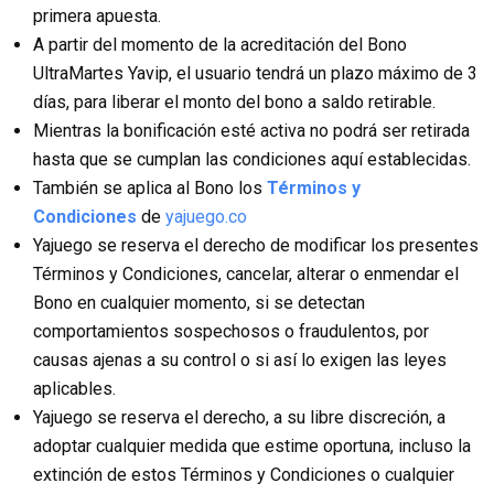
primera apuesta.
A partir del momento de la acreditación del Bono
UltraMartes Yavip, el usuario tendrá un plazo máximo de 3
días, para liberar el monto del bono a saldo retirable.
Mientras la bonificación esté activa no podrá ser retirada
hasta que se cumplan las condiciones aquí establecidas.
También se aplica al Bono los
Términos y
Condiciones
de
yajuego.co
Yajuego se reserva el derecho de modificar los presentes
Términos y Condiciones, cancelar, alterar o enmendar el
Bono en cualquier momento, si se detectan
comportamientos sospechosos o fraudulentos, por
causas ajenas a su control o si así lo exigen las leyes
aplicables.
Yajuego se reserva el derecho, a su libre discreción, a
adoptar cualquier medida que estime oportuna, incluso la
extinción de estos Términos y Condiciones o cualquier