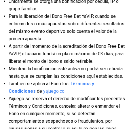
Únicamente se otorga una bonificación por cédula, IP o
grupo familiar.
Para la liberación del Bono Free Bet YaVIP, cuando se
colocan dos o más apuestas sobre diferentes resultados
del mismo evento deportivo solo cuenta el valor de la
primera apuesta.
A partir del momento de la acreditación del Bono Free Bet
YaVIP, el usuario tendrá un plazo máximo de 03 días, para
liberar el monto del bono a saldo retirable.
Mientras la bonificación esté activa no podrá ser retirada
hasta que se cumplan las condiciones aquí establecidas.
También se aplica al Bono los
Términos y
Condiciones
de
yajuego.co
Yajuego se reserva el derecho de modificar los presentes
Términos y Condiciones, cancelar, alterar o enmendar el
Bono en cualquier momento, si se detectan
comportamientos sospechosos o fraudulentos, por
causas ajenas a su control o si así lo exigen las leyes