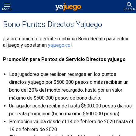
Menu
Search
Bono Puntos Directos Yajuego
¡La promoción te permite recibir un Bono Regalo para entrar
al juego y apostar en
yajuego.co
!
Promoción para Puntos de Servicio Directos yajuego
Los jugadores que realicen recargas en los puntos
directos yajuego por $500.000 pesos o más recibirán un
bono del 20% del monto recargado, hasta por un valor
máximo de $500.000 pesos de bono diario.
Un jugador puede recibir de hasta $500.000 pesos diarios
por esta promoción (bono máximo $500.000 pesos)
Promoción válida desde el 14 de febrero de 2020 hasta el
19 de febrero de 2020.