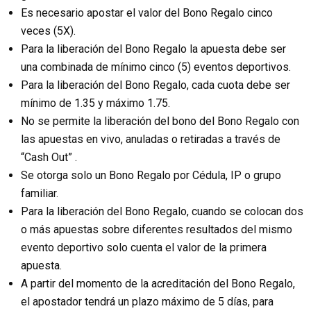
Es necesario apostar el valor del Bono Regalo cinco
veces (5X).
Para la liberación del Bono Regalo la apuesta debe ser
una combinada de mínimo cinco (5) eventos deportivos.
Para la liberación del Bono Regalo, cada cuota debe ser
mínimo de 1.35 y máximo 1.75.
No se permite la liberación del bono del Bono Regalo con
las apuestas en vivo, anuladas o retiradas a través de
“Cash Out” .
Se otorga solo un Bono Regalo por Cédula, IP o grupo
familiar.
Para la liberación del Bono Regalo, cuando se colocan dos
o más apuestas sobre diferentes resultados del mismo
evento deportivo solo cuenta el valor de la primera
apuesta.
A partir del momento de la acreditación del Bono Regalo,
el apostador tendrá un plazo máximo de 5 días, para