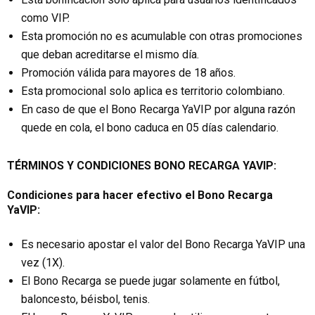
como VIP.
Esta promoción no es acumulable con otras promociones
que deban acreditarse el mismo día.
Promoción válida para mayores de 18 años.
Esta promocional solo aplica es territorio colombiano.
En caso de que el Bono Recarga YaVIP por alguna razón
quede en cola, el bono caduca en 05 días calendario.
TÉRMINOS Y CONDICIONES BONO RECARGA YAVIP:
Condiciones para hacer efectivo el Bono Recarga
YaVIP:
Es necesario apostar el valor del Bono Recarga YaVIP una
vez (1X).
El Bono Recarga se puede jugar solamente en fútbol,
baloncesto, béisbol, tenis.