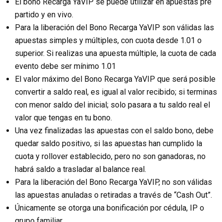
El bono Recarga YaVIP se puede utilizar en apuestas pre
partido y en vivo.
Para la liberación del Bono Recarga YaVIP son válidas las
apuestas simples y múltiples, con cuota desde 1.01 o
superior. Si realizas una apuesta múltiple, la cuota de cada
evento debe ser mínimo 1.01
El valor máximo del Bono Recarga YaVIP que será posible
convertir a saldo real, es igual al valor recibido; si terminas
con menor saldo del inicial; solo pasara a tu saldo real el
valor que tengas en tu bono.
Una vez finalizadas las apuestas con el saldo bono, debe
quedar saldo positivo, si las apuestas han cumplido la
cuota y rollover establecido, pero no son ganadoras, no
habrá saldo a trasladar al balance real.
Para la liberación del Bono Recarga YaVIP, no son válidas
las apuestas anuladas o retiradas a través de “Cash Out”.
Únicamente se otorga una bonificación por cédula, IP o
grupo familiar.