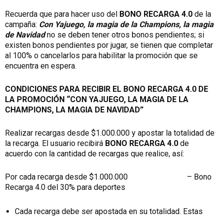
Recuerda que para hacer uso del
BONO RECARGA 4.0
de la
campaña:
Con Yajuego, la magia de la Champions, la magia
de Navidad
no se deben tener otros bonos pendientes; si
existen bonos pendientes por jugar, se tienen que completar
al 100% o cancelarlos para habilitar la promoción que se
encuentra en espera.
CONDICIONES PARA RECIBIR EL BONO RECARGA 4.0 DE
LA PROMOCIÓN “CON YAJUEGO, LA MAGIA DE LA
CHAMPIONS, LA MAGIA DE NAVIDAD”
Realizar recargas desde $1.000.000 y apostar la totalidad de
la recarga. El usuario recibirá
BONO RECARGA 4.0
de
acuerdo con la cantidad de recargas que realice, así:
Por cada recarga desde $1.000.000 – Bono
Recarga 4.0 del 30% para deportes
Cada recarga debe ser apostada en su totalidad. Estas