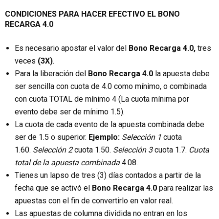
CONDICIONES PARA HACER EFECTIVO EL BONO
RECARGA 4.0
Es necesario apostar el valor del
Bono Recarga 4.0,
tres
veces
(3X)
.
Para la liberación del
Bono Recarga 4.0
la apuesta debe
ser sencilla con cuota de 4.0 como mínimo, o combinada
con cuota TOTAL de mínimo 4 (La cuota mínima por
evento debe ser de mínimo 1.5).
La cuota de cada evento de la apuesta combinada debe
ser de 1.5 o superior.
Ejemplo:
Selección 1
cuota
1.60.
Selección 2
cuota 1.50.
Selección 3
cuota 1.7.
Cuota
total de la apuesta combinada
4.08.
Tienes un lapso de tres (3) días contados a partir de la
fecha que se activó el
Bono Recarga 4.0
para realizar las
apuestas con el fin de convertirlo en valor real.
Las apuestas de columna dividida no entran en los