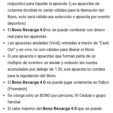
requisitos para liquidar la apuesta. (Las apuestas de
columna dividida no serán válidas para la liberación del
Bono, solo será válida una selección o apuesta por evento
deportivo).
El
Bono Recarga 4.0
no se puede combinar con dinero
real para las apuestas.
Las apuestas anuladas (Void), retiradas a través de “Cash
Out” y en vivo, no son válidas para liberar el Bono.
Si una apuesta o apuestas que forman parte de un
múltiplo de eventos se anulan y reducen las cuotas
acumuladas por debajo de 1.50, esa apuesta no contará
para la liquidación del Bono.
El
Bono Recarga 4.0
se puede jugar solamente en fútbol.
(Prematch)
Se otorga sólo un BONO por persona, IP, Cédula o grupo
familiar.
El valor máximo del
Bono Recarga 4.0
que se puede