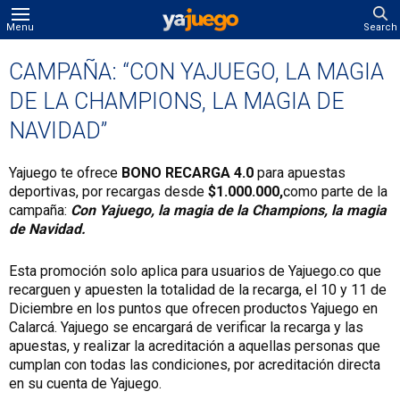
Menu
Search
CAMPAÑA: “CON YAJUEGO, LA MAGIA
DE LA CHAMPIONS, LA MAGIA DE
NAVIDAD”
Yajuego te ofrece
BONO RECARGA 4.0
para apuestas
deportivas, por recargas desde
$1.000.000,
como parte de la
campaña:
Con Yajuego, la magia de la Champions, la magia
de Navidad.
Esta promoción solo aplica para usuarios de Yajuego.co que
recarguen y apuesten la totalidad de la recarga, el 10 y 11 de
Diciembre en los puntos que ofrecen productos Yajuego en
Calarcá. Yajuego se encargará de verificar la recarga y las
apuestas, y realizar la acreditación a aquellas personas que
cumplan con todas las condiciones, por acreditación directa
en su cuenta de Yajuego.