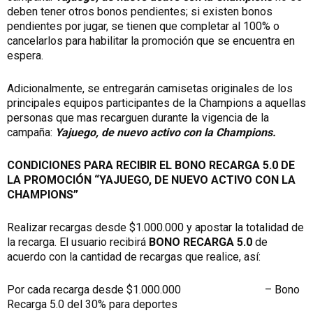
deben tener otros bonos pendientes; si existen bonos
pendientes por jugar, se tienen que completar al 100% o
cancelarlos para habilitar la promoción que se encuentra en
espera.
Adicionalmente, se entregarán camisetas originales de los
principales equipos participantes de la Champions a aquellas
personas que mas recarguen durante la vigencia de la
campaña:
Yajuego, de nuevo activo con la Champions.
CONDICIONES PARA RECIBIR EL BONO RECARGA 5.0 DE
LA PROMOCIÓN “YAJUEGO, DE NUEVO ACTIVO CON LA
CHAMPIONS”
Realizar recargas desde $1.000.000 y apostar la totalidad de
la recarga. El usuario recibirá
BONO RECARGA 5.0
de
acuerdo con la cantidad de recargas que realice, así:
Por cada recarga desde $1.000.000 – Bono
Recarga 5.0 del 30% para deportes