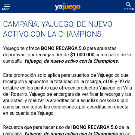
Menu
Search
CAMPAÑA: YAJUEGO, DE NUEVO
ACTIVO CON LA CHAMPIONS.
Yajuego te ofrece
BONO RECARGA 5.0
para apuestas
deportivas, por recargas desde
$1.000.000,
como parte de la
campaña:
Yajuego, de nuevo activo con la Champions.
Esta promoción solo aplica para usuarios de Yajuego.co que
recarguen y apuesten la totalidad de la recarga, el 08 y 09 de
octubre en los puntos que ofrecen productos Yajuego en Villa
del Rosario. Yajuego se encargará de verificar la recarga y las
apuestas, y realizar la acreditación a aquellas personas que
cumplan con todas las condiciones, por acreditación directa
en su cuenta de Yajuego.
Recuerda que para hacer uso del
BONO RECARGA 5.0
de la
campaña:
Yajuego, de nuevo activo con la Champions
no se