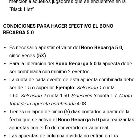
mención a aquellos jugadores que se encuentren en la
“Black List”.
CONDICIONES PARA HACER EFECTIVO EL BONO
RECARGA 5.0
Es necesario apostar el valor del
Bono Recarga 5.0,
cinco veces
(5X)
.
Para la liberación del
Bono Recarga 5.0
la apuesta debe
ser combinada con mínimo 2 eventos.
La cuota de cada evento de esta apuesta combinada debe
ser de 1.5 o superior.
Ejemplo:
Selección 1
cuota
1.60.
Selección 2
cuota 1.50.
Selección 3
cuota 1.7.
Cuota
total de la apuesta combinada
4.08.
Tienes un lapso de cinco (5) días contados a partir de la
fecha que se activó el
Bono Recarga 5.0
para realizar las
apuestas con el fin de convertirlo en valor real.
Las apuestas de columna dividida no entran en los