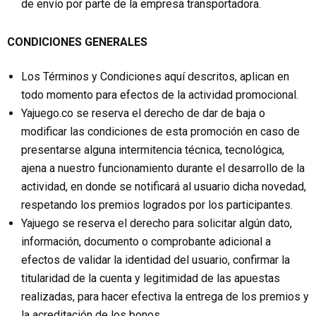
de envío por parte de la empresa transportadora.
CONDICIONES GENERALES
Los Términos y Condiciones aquí descritos, aplican en
todo momento para efectos de la actividad promocional.
Yajuego.co se reserva el derecho de dar de baja o
modificar las condiciones de esta promoción en caso de
presentarse alguna intermitencia técnica, tecnológica,
ajena a nuestro funcionamiento durante el desarrollo de la
actividad, en donde se notificará al usuario dicha novedad,
respetando los premios logrados por los participantes.
Yajuego se reserva el derecho para solicitar algún dato,
información, documento o comprobante adicional a
efectos de validar la identidad del usuario, confirmar la
titularidad de la cuenta y legitimidad de las apuestas
realizadas, para hacer efectiva la entrega de los premios y
la acreditación de los bonos.