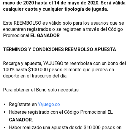
mayo de 2020 hasta el 14 de mayo de 2020. Será válida
cualquier cuota y cualquier tipología de jugada.
Este REEMBOLSO es válido solo para los usuarios que se
encuentren registrados o se registren a través del Código
Promocional
EL GANADOR
.
TÉRMINOS Y CONDICIONES REEMBOLSO APUESTA
Recarga y apuesta, YAJUEGO te reembolsa con un bono del
100% hasta $100.000 pesos el monto que pierdes en
deporte en el trascurso del día.
Para obtener el Bono solo necesitas:
Regístrate en
Yajuego.co
Haberse registrado con el Código Promocional
EL
GANADOR.
Haber realizado una apuesta desde $10.000 pesos en