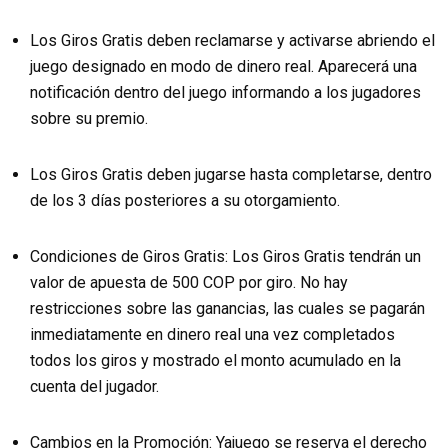
Los Giros Gratis deben reclamarse y activarse abriendo el
juego designado en modo de dinero real. Aparecerá una
notificación dentro del juego informando a los jugadores
sobre su premio.
Los Giros Gratis deben jugarse hasta completarse, dentro
de los 3 días posteriores a su otorgamiento.
Condiciones de Giros Gratis: Los Giros Gratis tendrán un
valor de apuesta de 500 COP por giro. No hay
restricciones sobre las ganancias, las cuales se pagarán
inmediatamente en dinero real una vez completados
todos los giros y mostrado el monto acumulado en la
cuenta del jugador.
Cambios en la Promoción: Yajuego se reserva el derecho