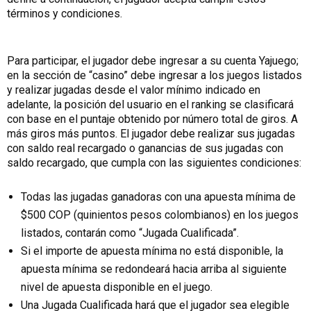
términos y condiciones.
Para participar, el jugador debe ingresar a su cuenta Yajuego;
en la sección de “casino” debe ingresar a los juegos listados
y realizar jugadas desde el valor mínimo indicado en
adelante, la posición del usuario en el ranking se clasificará
con base en el puntaje obtenido por número total de giros. A
más giros más puntos. El jugador debe realizar sus jugadas
con saldo real recargado o ganancias de sus jugadas con
saldo recargado, que cumpla con las siguientes condiciones:
Todas las jugadas ganadoras con una apuesta mínima de
$500 COP (quinientos pesos colombianos) en los juegos
listados, contarán como “Jugada Cualificada”.
Si el importe de apuesta mínima no está disponible, la
apuesta mínima se redondeará hacia arriba al siguiente
nivel de apuesta disponible en el juego.
Una Jugada Cualificada hará que el jugador sea elegible