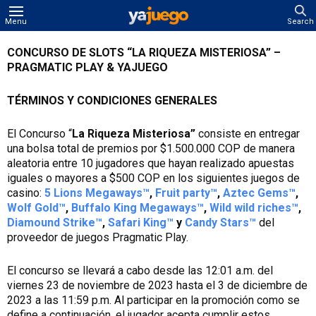
Menu
Search
CONCURSO DE SLOTS “LA RIQUEZA MISTERIOSA” –
PRAGMATIC PLAY & YAJUEGO
TÉRMINOS Y CONDICIONES GENERALES
El Concurso “
La Riqueza Misteriosa”
consiste en entregar
una bolsa total de premios por $1.500.000 COP de manera
aleatoria entre 10 jugadores que hayan realizado apuestas
iguales o mayores a $500 COP en los siguientes juegos de
casino:
5 Lions Megaways™
,
Fruit party™
,
Aztec Gems™
,
Wolf Gold™
,
Buffalo King Megaways™
,
Wild wild riches™
,
Diamound Strike™
,
Safari King™
y
Candy Stars™
del
proveedor de juegos Pragmatic Play.
El concurso se llevará a cabo desde las 12:01 a.m. del
viernes 23 de noviembre de 2023 hasta el 3 de diciembre de
2023 a las 11:59 p.m. Al participar en la promoción como se
define a continuación, el jugador acepta cumplir estos