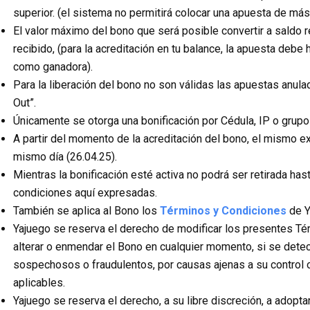
superior. (el sistema no permitirá colocar una apuesta de más
El valor máximo del bono que será posible convertir a saldo re
recibido, (para la acreditación en tu balance, la apuesta debe 
como ganadora).
Para la liberación del bono no son válidas las apuestas anula
Out”.
Únicamente se otorga una bonificación por Cédula, IP o grupo 
A partir del momento de la acreditación del bono, el mismo ex
mismo día (26.04.25).
Mientras la bonificación esté activa no podrá ser retirada ha
condiciones aquí expresadas.
También se aplica al Bono los
Términos y Condiciones
de Y
Yajuego se reserva el derecho de modificar los presentes Tér
alterar o enmendar el Bono en cualquier momento, si se det
sospechosos o fraudulentos, por causas ajenas a su control o 
aplicables.
Yajuego se reserva el derecho, a su libre discreción, a adopt