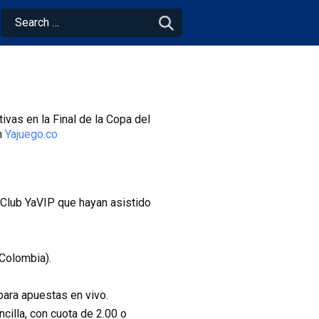
vas en la Final de la Copa del
n
Yajuego.co
Club YaVIP que hayan asistido
(Colombia).
para apuestas en vivo.
cilla, con cuota de 2.00 o