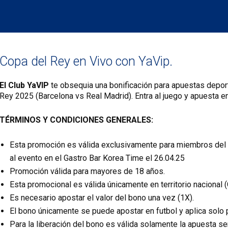
Copa del Rey en Vivo con YaVip.
El Club YaVIP
te obsequia una bonificación para apuestas deporti
Rey 2025 (Barcelona vs Real Madrid). Entra al juego y apuesta e
TÉRMINOS Y CONDICIONES GENERALES:
Esta promoción es válida exclusivamente para miembros del 
al evento en el Gastro Bar Korea Time el 26.04.25
Promoción válida para mayores de 18 años.
Esta promocional es válida únicamente en territorio nacional 
Es necesario apostar el valor del bono una vez (1X).
El bono únicamente se puede apostar en futbol y aplica solo 
Para la liberación del bono es válida solamente la apuesta sen