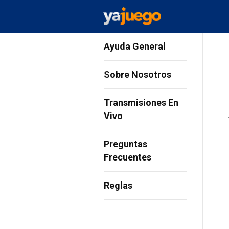
Ayuda General
Sobre Nosotros
Transmisiones En
Vivo
Preguntas
Frecuentes
Reglas