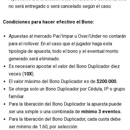
no será entregado o será cancelado según el caso.
Condiciones para hacer efectivo el Bono:
Apuestas al mercado Par/Impar u Over/Under no contarán
para el rollover. En el caso que el jugador haga esta
tipología de apuesta, todo el bono y el eventual monto
generado será eliminado.
Es necesario apostar el valor del Bono Duplicador diez
veces (
10X
).
El valor máximo del Bono Duplicador es de
$200.000.
Se otorga solo un Bono Duplicador por Cédula, IP o grupo
familiar.
Para la liberación del Bono Duplicador la apuesta puede
ser una simple o una combinada de
mínimo 3 eventos.
Para la liberación del Bono Duplicador, cada cuota debe
ser mínimo de 1.60, por selección.