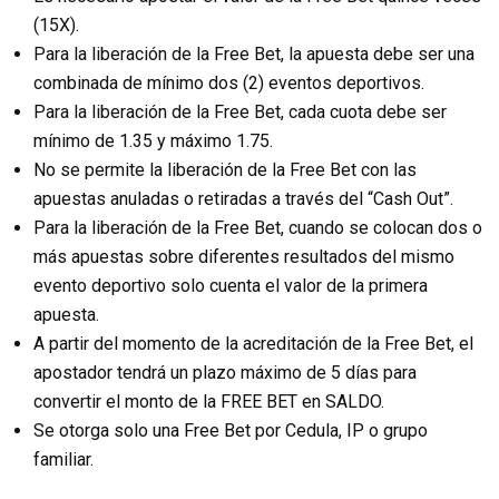
(15X).
Para la liberación de la Free Bet, la apuesta debe ser una
combinada de mínimo dos (2) eventos deportivos.
Para la liberación de la Free Bet, cada cuota debe ser
mínimo de 1.35 y máximo 1.75.
No se permite la liberación de la Free Bet con las
apuestas anuladas o retiradas a través del “Cash Out”.
Para la liberación de la Free Bet, cuando se colocan dos o
más apuestas sobre diferentes resultados del mismo
evento deportivo solo cuenta el valor de la primera
apuesta.
A partir del momento de la acreditación de la Free Bet, el
apostador tendrá un plazo máximo de 5 días para
convertir el monto de la FREE BET en SALDO.
Se otorga solo una Free Bet por Cedula, IP o grupo
familiar.