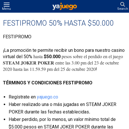
Menu
Search
FESTIPROMO 50% HASTA $50.000
FESTIPROMO
¡La promoción te permite recibir un bono para nuestro casino
hasta
pesos sobre el perdido en el juego
virtual del 50%
$50.000
STEAM JOKER POKER
entre las 3.00 pm del 23 de octubre
2020 hasta las 11.59.59 pm del 25 de octubre 2020
!
TÉRMINOS Y CONDICIONES FESTIPROMO
Regístrate en
yajuego.co
Haber realizado una o más jugadas en STEAM JOKER
POKER durante las fechas establecidas
.
Haber perdido, por lo menos, un valor mínimo total de
$5.000 pesos en STEAM JOKER POKER durante las