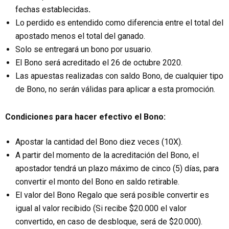
fechas establecidas
.
Lo perdido es entendido como diferencia entre el total del
apostado menos el total del ganado.
Solo se entregará un bono por usuario.
El Bono será acreditado el 26 de octubre 2020.
Las apuestas realizadas con saldo Bono, de cualquier tipo
de Bono, no serán válidas para aplicar a esta promoción.
Condiciones para hacer efectivo el Bono:
Apostar la cantidad del Bono diez veces (10X).
A partir del momento de la acreditación del Bono, el
apostador tendrá un plazo máximo de cinco (5) días, para
convertir el monto del Bono en saldo retirable.
El valor del Bono Regalo que será posible convertir es
igual al valor recibido (Si recibe $20.000 el valor
convertido, en caso de desbloque, será de $20.000).