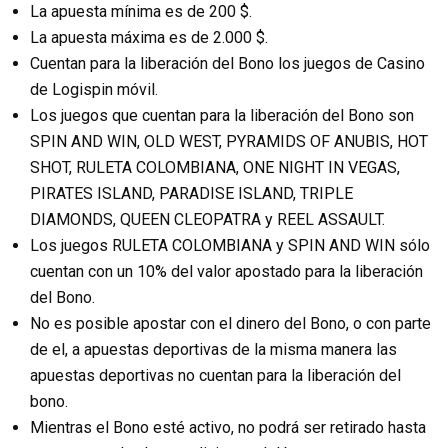
La apuesta mínima es de 200 $.
La apuesta máxima es de 2.000 $.
Cuentan para la liberación del Bono los juegos de Casino
de Logispin móvil.
Los juegos que cuentan para la liberación del Bono son
SPIN AND WIN, OLD WEST, PYRAMIDS OF ANUBIS, HOT
SHOT, RULETA COLOMBIANA, ONE NIGHT IN VEGAS,
PIRATES ISLAND, PARADISE ISLAND, TRIPLE
DIAMONDS, QUEEN CLEOPATRA y REEL ASSAULT.
Los juegos RULETA COLOMBIANA y SPIN AND WIN sólo
cuentan con un 10% del valor apostado para la liberación
del Bono.
No es posible apostar con el dinero del Bono, o con parte
de el, a apuestas deportivas de la misma manera las
apuestas deportivas no cuentan para la liberación del
bono.
Mientras el Bono esté activo, no podrá ser retirado hasta