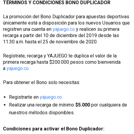
TÉRMINOS Y CONDICIONES BONO DUPLICADOR
La promoción del Bono Duplicador para apuestas deportivas
únicamente está a disposición para los nuevos Usuarios que
registren una cuenta en
yajuego.co
y realicen su primera
recarga a partir del 10 de diciembre del 2019 desde las
11:30 a.m. hasta el 25 de noviembre de 2020.
Regístrate, recarga y YAJUEGO te duplica el valor de la
primera recarga hasta $200.000 pesos como bienvenida
a
yajuego.co
Para obtener el Bono solo necesitas:
Registrarte en
yajuego.co
Realizar una recarga de mínimo
$5.000
por cualquiera de
nuestros métodos disponibles.
Condiciones para activar el Bono Duplicador: