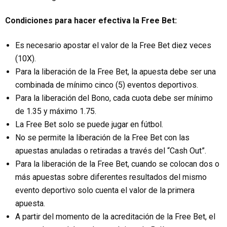
Condiciones para hacer efectiva la Free Bet:
Es necesario apostar el valor de la Free Bet diez veces
(10X).
Para la liberación de la Free Bet, la apuesta debe ser una
combinada de mínimo cinco (5) eventos deportivos.
Para la liberación del Bono, cada cuota debe ser mínimo
de 1.35 y máximo 1.75.
La Free Bet solo se puede jugar en fútbol.
No se permite la liberación de la Free Bet con las
apuestas anuladas o retiradas a través del “Cash Out”.
Para la liberación de la Free Bet, cuando se colocan dos o
más apuestas sobre diferentes resultados del mismo
evento deportivo solo cuenta el valor de la primera
apuesta.
A partir del momento de la acreditación de la Free Bet, el