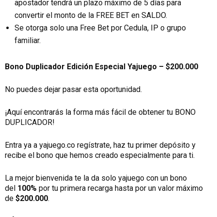
apostador tendrá un plazo máximo de 5 días para
convertir el monto de la FREE BET en SALDO.
Se otorga solo una Free Bet por Cedula, IP o grupo
familiar.
Bono Duplicador Edición Especial Yajuego – $200.000
No puedes dejar pasar esta oportunidad.
¡Aquí encontrarás la forma más fácil de obtener tu BONO
DUPLICADOR!
Entra ya a yajuego.co regístrate, haz tu primer depósito y
recibe el bono que hemos creado especialmente para ti.
La mejor bienvenida te la da solo yajuego con un bono
del
100%
por tu primera recarga hasta por un valor máximo
de
$200.000
.