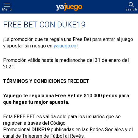
Menu
Search
FREE BET CON DUKE19
¡La promoción que te regala una Free Bet para entrar al juego
y apostar sin riesgo en
yajuego.co
!
Promoción válida hasta la medianoche del 31 de enero del
2021.
TÉRMINOS Y CONDICIONES FREE BET
Yajuego te regala una Free Bet de $10.000 pesos para
que hagas tu mejor apuesta.
Esta FREE BET es válida solo para los usuarios que se
registren a través del Código
Promocional
DUKE19
publicadas en las Redes Sociales y el
canal de Telegram de Fútbol al Revés.