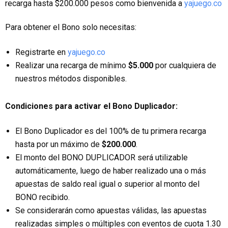
recarga hasta $200.000 pesos como bienvenida a
yajuego.co
Para obtener el Bono solo necesitas:
Registrarte en
yajuego.co
Realizar una recarga de mínimo
$5.000
por cualquiera de
nuestros métodos disponibles.
Condiciones para activar el Bono Duplicador:
El Bono Duplicador es del 100% de tu primera recarga
hasta por un máximo de
$200.000
.
El monto del BONO DUPLICADOR será utilizable
automáticamente, luego de haber realizado una o más
apuestas de saldo real igual o superior al monto del
BONO recibido.
Se considerarán como apuestas válidas, las apuestas
realizadas simples o múltiples con eventos de cuota 1.30