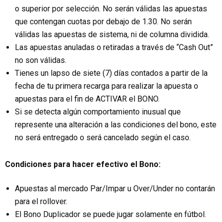
o superior por selección. No serán válidas las apuestas
que contengan cuotas por debajo de 1.30. No serán
válidas las apuestas de sistema, ni de columna dividida.
Las apuestas anuladas o retiradas a través de “Cash Out”
no son válidas.
Tienes un lapso de siete (7) días contados a partir de la
fecha de tu primera recarga para realizar la apuesta o
apuestas para el fin de ACTIVAR el BONO.
Si se detecta algún comportamiento inusual que
represente una alteración a las condiciones del bono, este
no será entregado o será cancelado según el caso.
Condiciones para hacer efectivo el Bono:
Apuestas al mercado Par/Impar u Over/Under no contarán
para el rollover.
El Bono Duplicador se puede jugar solamente en fútbol.