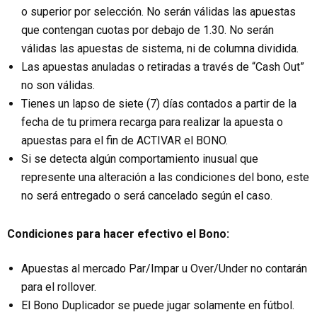
o superior por selección. No serán válidas las apuestas
que contengan cuotas por debajo de 1.30. No serán
válidas las apuestas de sistema, ni de columna dividida.
Las apuestas anuladas o retiradas a través de “Cash Out”
no son válidas.
Tienes un lapso de siete (7) días contados a partir de la
fecha de tu primera recarga para realizar la apuesta o
apuestas para el fin de ACTIVAR el BONO.
Si se detecta algún comportamiento inusual que
represente una alteración a las condiciones del bono, este
no será entregado o será cancelado según el caso.
Condiciones para hacer efectivo el Bono:
Apuestas al mercado Par/Impar u Over/Under no contarán
para el rollover.
El Bono Duplicador se puede jugar solamente en fútbol.