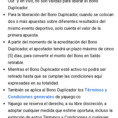
Out” y en vivo, no son válidas para liberar el Bono
Duplicador.
Para la liberación del Bono Duplicador, cuando se colocan
dos o más apuestas sobre diferentes resultados del
mismo evento deportivo, solo cuenta el valor de la
primera apuesta.
A partir del momento de la acreditación del Bono
Duplicador, el apostador tendrá un plazo máximo de cinco
(5) días, para convertir el monto del Bono en Saldo
retirable.
Mientras el Bono Duplicador esté activo no podrá ser
retirado hasta que se cumplan las condiciones aquí
expresadas en su totalidad.
También se aplica al Bono Duplicador los
Términos y
Condiciones generales
de yajuego.co
Yajuego se reserva el derecho, a su libre discreción, a
adoptar cualquier medida que estime oportuna, incluso la
extinción de estos Términos y Condiciones o cualquier