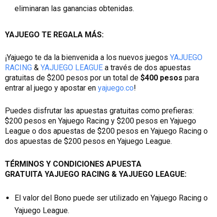
eliminaran las ganancias obtenidas.
YAJUEGO TE REGALA MÁS:
¡Yajuego te da la bienvenida a los nuevos juegos
YAJUEGO
RACING
&
YAJUEGO LEAGUE
a través de dos apuestas
gratuitas de $200 pesos por un total de
$400 pesos
para
entrar al juego y apostar en
yajuego.co
!
Puedes disfrutar las apuestas gratuitas como prefieras:
$200 pesos en Yajuego Racing y $200 pesos en Yajuego
League o dos apuestas de $200 pesos en Yajuego Racing o
dos apuestas de $200 pesos en Yajuego League.
TÉRMINOS Y CONDICIONES APUESTA
GRATUITA YAJUEGO RACING & YAJUEGO LEAGUE:
El valor del Bono puede ser utilizado en Yajuego Racing o
Yajuego League.