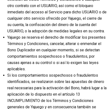
otro contrato con el USUARIO, así como el bloqueo
inmediato del acceso al Servicio para dicho USUARIO o de
cualquier otro servicio ofrecido por Yajuego, el cierre de
su cuenta, la confiscación del dinero de la cuenta del
USUARIO, o la adopción de medidas legales en su contra.
Yajuego se reserva el derecho de modificar los presentes
Términos y Condiciones, cancelar, alterar o enmendar el
Bono Duplicador en cualquier momento, si se detectan
comportamientos sospechosos o fraudulentos, por
causas ajenas a su control o si así lo exigen las leyes
aplicables.
Si los comportamientos sospechosos o fraudulentos
identificados, se realizaron sobre las apuestas de dinero
real necesarias para la activación del Bono, habrá lugar a la
aplicación de lo dispuesto en el artículo 13
INCUMPLIMIENTO de los Términos y Condiciones
generales de Yajuego y en consecuencia también se