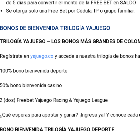
de 5 días para convertir el monto de la FREE BET en SALDO.
Se otorga solo una Free Bet por Cédula, IP o grupo familiar.
BONOS DE BIENVENIDA TRILOGÍA YAJUEGO
TRILOGÍA YAJUEGO – LOS BONOS MÁS GRANDES DE COLO
Regístrate en
yajuego.co
y accede a nuestra trilogía de bonos 
100% bono bienvenida deporte
50% bono bienvenida casino
2 (dos) Freebet Yajuego Racing & Yajuego League
¿Qué esperas para apostar y ganar? ¡Ingresa ya! Y conoce cada 
BONO BIENVENIDA TRILOGÍA YAJUEGO DEPORTE