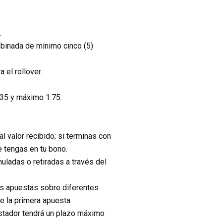
.
mbinada de mínimo cinco (5)
el rollover.
.35 y máximo 1.75.
l valor recibido; si terminas con
ue tengas en tu bono.
nuladas o retiradas a través del
ás apuestas sobre diferentes
e la primera apuesta.
postador tendrá un plazo máximo