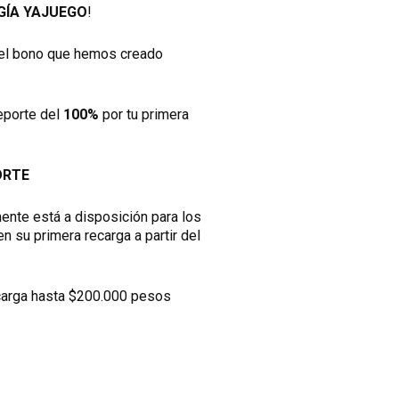
GÍA YAJUEGO
!
e el bono que hemos creado
Deporte del
100%
por tu primera
ORTE
ente está a disposición para los
en su primera recarga a partir del
recarga hasta $200.000 pesos