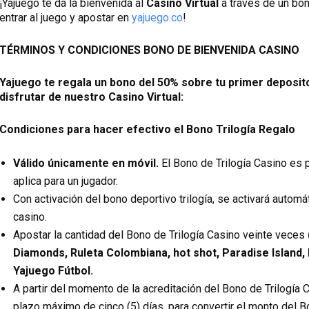
¡Yajuego te da la bienvenida al
Casino Virtual
a través de un bo
entrar al juego y apostar en
yajuego.co
!
TÉRMINOS Y CONDICIONES BONO DE BIENVENIDA CASINO
Yajuego te regala un bono del 50% sobre tu primer deposit
disfrutar de nuestro Casino Virtual:
Condiciones para hacer efectivo el Bono
Trilogía Regalo
Válido únicamente en móvil.
El Bono de Trilogía Casino es p
aplica para un jugador.
Con activación del bono deportivo trilogía, se activará automá
casino.
Apostar la cantidad del Bono de Trilogía Casino veinte veces
Diamonds, Ruleta Colombiana, hot shot, Paradise Island,
Yajuego Fútbol.
A partir del momento de la acreditación del Bono de Trilogía 
plazo máximo de cinco (5) días, para convertir el monto del B