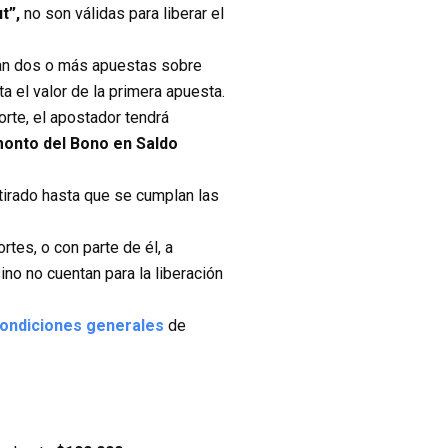
t”,
no son válidas para liberar el
ocan dos o más apuestas sobre
 el valor de la primera apuesta.
orte, el apostador tendrá
monto del Bono en Saldo
etirado hasta que se cumplan las
rtes, o con parte de él, a
o no cuentan para la liberación
ondiciones generales
de