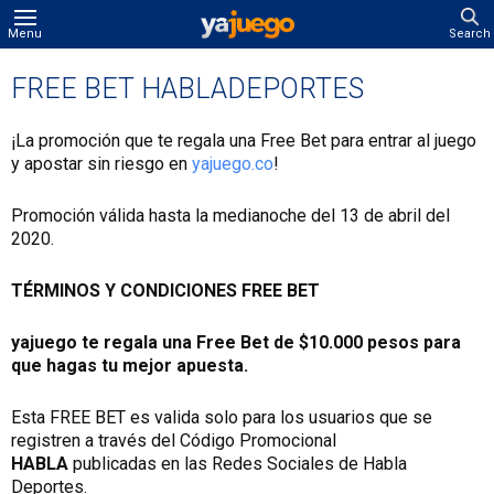
Menu
Search
FREE BET HABLADEPORTES
¡La promoción que te regala una Free Bet para entrar al juego
y apostar sin riesgo en
yajuego.co
!
Promoción válida hasta la medianoche del 13 de abril del
2020.
TÉRMINOS Y CONDICIONES FREE BET
yajuego te regala una Free Bet de $10.000 pesos para
que hagas tu mejor apuesta.
Esta FREE BET es valida solo para los usuarios que se
registren a través del Código Promocional
HABLA
publicadas en las Redes Sociales de Habla
Deportes.