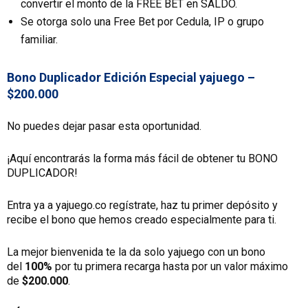
convertir el monto de la FREE BET en SALDO.
Se otorga solo una Free Bet por Cedula, IP o grupo
familiar.
Bono Duplicador Edición Especial yajuego –
$200.000
No puedes dejar pasar esta oportunidad.
¡Aquí encontrarás la forma más fácil de obtener tu BONO
DUPLICADOR!
Entra ya a yajuego.co regístrate, haz tu primer depósito y
recibe el bono que hemos creado especialmente para ti.
La mejor bienvenida te la da solo yajuego con un bono
del
100%
por tu primera recarga hasta por un valor máximo
de
$200.000
.