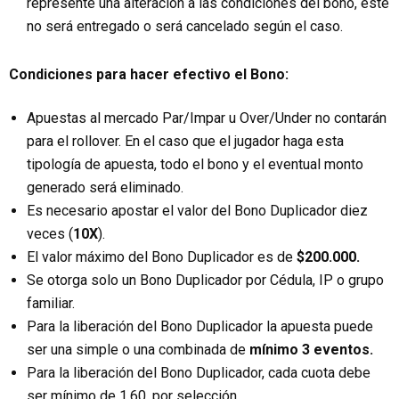
represente una alteración a las condiciones del bono, este
no será entregado o será cancelado según el caso.
Condiciones para hacer efectivo el Bono:
Apuestas al mercado Par/Impar u Over/Under no contarán
para el rollover. En el caso que el jugador haga esta
tipología de apuesta, todo el bono y el eventual monto
generado será eliminado.
Es necesario apostar el valor del Bono Duplicador diez
veces (
10X
).
El valor máximo del Bono Duplicador es de
$200.000.
Se otorga solo un Bono Duplicador por Cédula, IP o grupo
familiar.
Para la liberación del Bono Duplicador la apuesta puede
ser una simple o una combinada de
mínimo 3 eventos.
Para la liberación del Bono Duplicador, cada cuota debe
ser mínimo de 1.60, por selección.