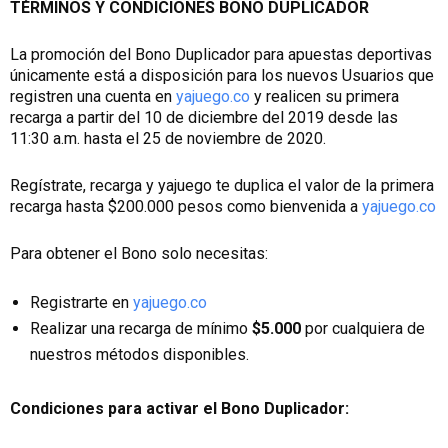
TÉRMINOS Y CONDICIONES BONO DUPLICADOR
La promoción del Bono Duplicador para apuestas deportivas
únicamente está a disposición para los nuevos Usuarios que
registren una cuenta en
yajuego.co
y realicen su primera
recarga a partir del 10 de diciembre del 2019 desde las
11:30 a.m. hasta el 25 de noviembre de 2020.
Regístrate, recarga y yajuego te duplica el valor de la primera
recarga hasta $200.000 pesos como bienvenida a
yajuego.co
Para obtener el Bono solo necesitas:
Registrarte en
yajuego.co
Realizar una recarga de mínimo
$5.000
por cualquiera de
nuestros métodos disponibles.
Condiciones para activar el Bono Duplicador: