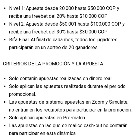
Nivel 1: Apuesta desde 20.000 hasta $50.000 COP y
recibe una freebet del 20% hasta $10.000 COP.
Nivel 2: Apuesta desde $50.001 hasta $100.000 COP y
recibe una freebet del 30% hasta $30.000 COP.
Rifa Final: Al final de cada mes, todos los jugadores
participarán en un sorteo de 20 ganadores.
CRITERIOS DE LA PROMOCIÓN Y LA APUESTA
Solo contarán apuestas realizadas en dinero real.
Solo aplican las apuestas realizadas durante el periodo
promocional.
Las apuestas de sistema, apuestas en Zoom y Simulate,
no entran en los requisitos para participar en la promoción.
Solo aplican apuestas en Pre-match
Las apuestas en las que se realice cash-out no contarán
para participar en esta dinámica.