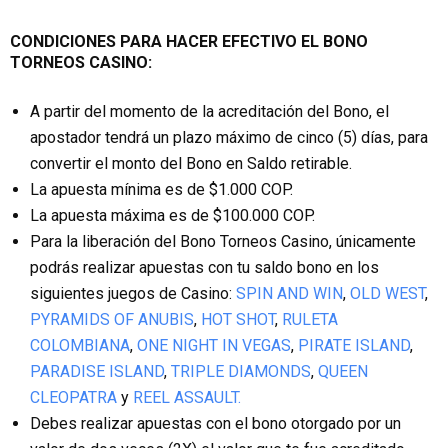
CONDICIONES PARA HACER EFECTIVO EL BONO
TORNEOS CASINO:
A partir del momento de la acreditación del Bono, el
apostador tendrá un plazo máximo de cinco (5) días, para
convertir el monto del Bono en Saldo retirable.
La apuesta mínima es de $1.000 COP.
La apuesta máxima es de $100.000 COP.
Para la liberación del Bono Torneos Casino, únicamente
podrás realizar apuestas con tu saldo bono en los
siguientes juegos de Casino:
SPIN AND WIN
,
OLD WEST
,
PYRAMIDS OF ANUBIS
,
HOT SHOT
,
RULETA
COLOMBIANA
,
ONE NIGHT IN VEGAS
,
PIRATE ISLAND
,
PARADISE ISLAND
,
TRIPLE DIAMONDS
,
QUEEN
CLEOPATRA
y
REEL ASSAULT.
Debes realizar apuestas con el bono otorgado por un