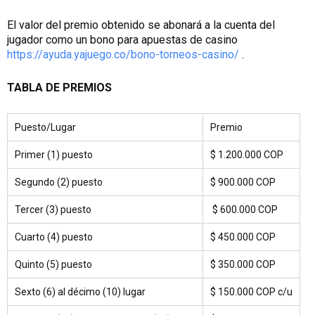
El valor del premio obtenido se abonará a la cuenta del
jugador como un bono para apuestas de casino
https://ayuda.yajuego.co/bono-torneos-casino/
.
TABLA DE PREMIOS
Puesto/Lugar
Premio
Primer (1) puesto
$ 1.200.000 COP
Segundo (2) puesto
$ 900.000 COP
Tercer (3) puesto
$ 600.000 COP
Cuarto (4) puesto
$ 450.000 COP
Quinto (5) puesto
$ 350.000 COP
Sexto (6) al décimo (10) lugar
$ 150.000 COP c/u