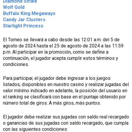
Diamond Strike
Wolf Gold
Buffalo King Megaways
Candy Jar Clusters
Starlight Princess
El Torneo se llevará a cabo desde las 12:01 a.m. del 5 de
agosto de 2024 hasta el 25 de agosto de 2024 a las 11:59
p.m. Al participar en la promoción, como se define a
continuación, el jugador acepta cumplir estos términos y
condiciones.
Para participar, el jugador debe ingresar a los juegos
listados, disponibles en nuestro casino y realizar jugadas del
valor mínimo indicado en adelante, la posición del usuario en
el ranking se clasificará con base en el puntaje obtenido por
número total de giros. A más giros, más puntos.
El jugador debe realizar sus jugadas con saldo real recargado
o ganancias de sus jugadas con saldo recargado, que cumpla
con las siguientes condiciones: