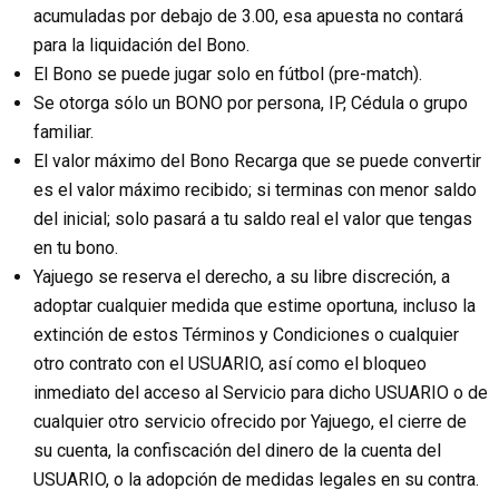
acumuladas por debajo de 3.00, esa apuesta no contará
para la liquidación del Bono.
El Bono se puede jugar solo en fútbol (pre-match).
Se otorga sólo un BONO por persona, IP, Cédula o grupo
familiar.
El valor máximo del Bono Recarga que se puede convertir
es el valor máximo recibido; si terminas con menor saldo
del inicial; solo pasará a tu saldo real el valor que tengas
en tu bono.
Yajuego se reserva el derecho, a su libre discreción, a
adoptar cualquier medida que estime oportuna, incluso la
extinción de estos Términos y Condiciones o cualquier
otro contrato con el USUARIO, así como el bloqueo
inmediato del acceso al Servicio para dicho USUARIO o de
cualquier otro servicio ofrecido por Yajuego, el cierre de
su cuenta, la confiscación del dinero de la cuenta del
USUARIO, o la adopción de medidas legales en su contra.