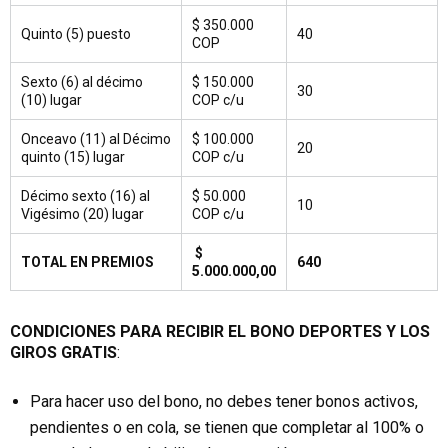
$ 350.000
Quinto (5) puesto
40
COP
Sexto (6) al décimo
$ 150.000
30
(10) lugar
COP c/u
Onceavo (11) al Décimo
$ 100.000
20
quinto (15) lugar
COP c/u
Décimo sexto (16) al
$ 50.000
10
Vigésimo (20) lugar
COP c/u
$
TOTAL EN PREMIOS
640
5.000.000,00
CONDICIONES PARA RECIBIR EL BONO
DEPORTES Y LOS
GIROS GRATIS
:
Para hacer uso del bono, no debes tener bonos activos,
pendientes o en cola, se tienen que completar al 100% o