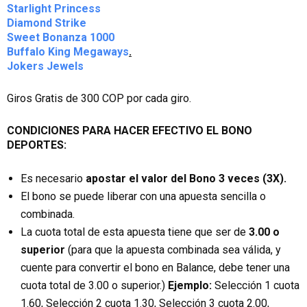
Starlight Princess
Diamond Strike
Sweet Bonanza 1000
Buffalo King Megaways
.
Jokers Jewels
Giros Gratis de 300 COP por cada giro.
CONDICIONES PARA HACER EFECTIVO EL BONO
DEPORTES:
Es necesario
apostar el valor del Bono 3 veces (3X).
El bono se puede liberar con una apuesta sencilla o
combinada.
La cuota total de esta apuesta tiene que ser de
3.00 o
superior
(para que la apuesta combinada sea válida, y
cuente para convertir el bono en Balance, debe tener una
cuota total de 3.00 o superior.)
Ejemplo:
Selección 1 cuota
1.60, Selección 2 cuota 1.30, Selección 3 cuota 2.00,