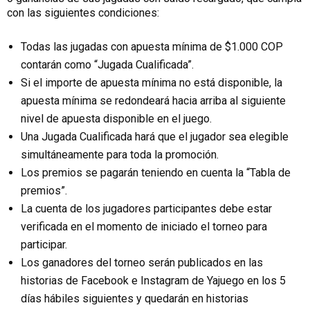
con las siguientes condiciones:
Todas las jugadas con apuesta mínima de $1.000 COP
contarán como “Jugada Cualificada”.
Si el importe de apuesta mínima no está disponible, la
apuesta mínima se redondeará hacia arriba al siguiente
nivel de apuesta disponible en el juego.
Una Jugada Cualificada hará que el jugador sea elegible
simultáneamente para toda la promoción.
Los premios se pagarán teniendo en cuenta la “Tabla de
premios”.
La cuenta de los jugadores participantes debe estar
verificada en el momento de iniciado el torneo para
participar.
Los ganadores del torneo serán publicados en las
historias de Facebook e Instagram de Yajuego en los 5
días hábiles siguientes y quedarán en historias