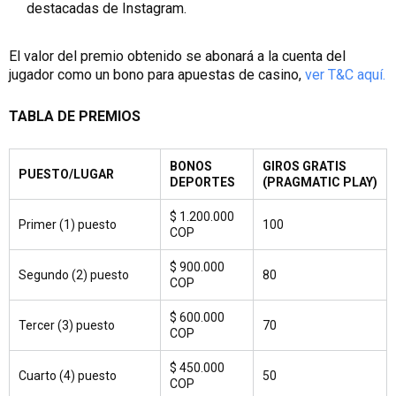
destacadas de Instagram.
El valor del premio obtenido se abonará a la cuenta del
jugador como un bono para apuestas de casino,
ver T&C aquí.
TABLA DE PREMIOS
BONOS
GIROS GRATIS
PUESTO/LUGAR
DEPORTES
(PRAGMATIC PLAY)
$ 1.200.000
Primer (1) puesto
100
COP
$ 900.000
Segundo (2) puesto
80
COP
$ 600.000
Tercer (3) puesto
70
COP
$ 450.000
Cuarto (4) puesto
50
COP