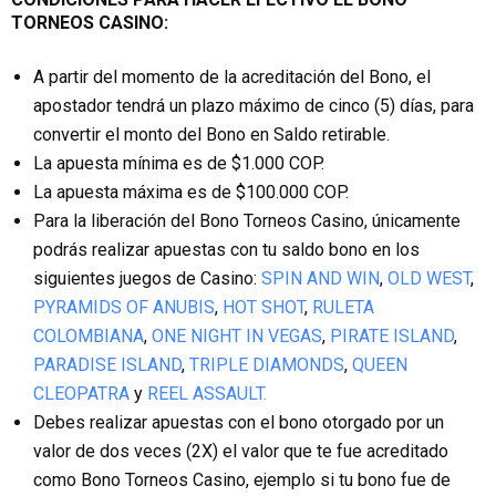
TORNEOS CASINO:
A partir del momento de la acreditación del Bono, el
apostador tendrá un plazo máximo de cinco (5) días, para
convertir el monto del Bono en Saldo retirable.
La apuesta mínima es de $1.000 COP.
La apuesta máxima es de $100.000 COP.
Para la liberación del Bono Torneos Casino, únicamente
podrás realizar apuestas con tu saldo bono en los
siguientes juegos de Casino:
SPIN AND WIN
,
OLD WEST
,
PYRAMIDS OF ANUBIS
,
HOT SHOT
,
RULETA
COLOMBIANA
,
ONE NIGHT IN VEGAS
,
PIRATE ISLAND
,
PARADISE ISLAND
,
TRIPLE DIAMONDS
,
QUEEN
CLEOPATRA
y
REEL ASSAULT.
Debes realizar apuestas con el bono otorgado por un
valor de dos veces (2X) el valor que te fue acreditado
como Bono Torneos Casino, ejemplo si tu bono fue de