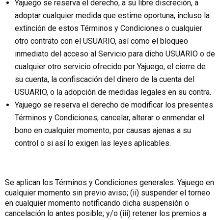
Yajuego se reserva el derecho, a su libre discreción, a
adoptar cualquier medida que estime oportuna, incluso la
extinción de estos Términos y Condiciones o cualquier
otro contrato con el USUARIO, así como el bloqueo
inmediato del acceso al Servicio para dicho USUARIO o de
cualquier otro servicio ofrecido por Yajuego, el cierre de
su cuenta, la confiscación del dinero de la cuenta del
USUARIO, o la adopción de medidas legales en su contra.
Yajuego se reserva el derecho de modificar los presentes
Términos y Condiciones, cancelar, alterar o enmendar el
bono en cualquier momento, por causas ajenas a su
control o si así lo exigen las leyes aplicables.
Se aplican los Términos y Condiciones generales. Yajuego en
cualquier momento sin previo aviso; (ii) suspender el torneo
en cualquier momento notificando dicha suspensión o
cancelación lo antes posible; y/o (iii) retener los premios a