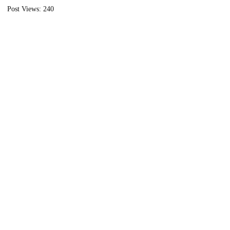
Post Views:
240