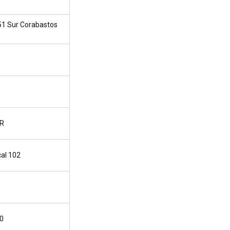
51 Sur Corabastos
UR
al 102
60