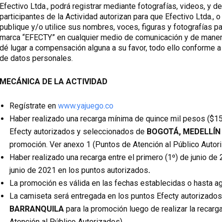
Efectivo Ltda., podrá registrar mediante fotografías, videos, y 
participantes de la Actividad autorizan para que Efectivo Ltda., o
publique y/o utilice sus nombres, voces, figuras y fotografías p
marca “EFECTY” en cualquier medio de comunicación y de manera 
dé lugar a compensación alguna a su favor, todo ello conforme a 
de datos personales.
MECÁNICA DE LA ACTIVIDAD
Regístrate en
www.yajuego.co
Haber realizado una recarga mínima de quince mil pesos ($1
Efecty autorizados y seleccionados de
BOGOTÁ, MEDELLÍN
promoción. Ver anexo 1 (Puntos de Atención al Público Autor
Haber realizado una recarga entre el primero (1º) de junio de 
junio de 2021 en los puntos autorizados
.
La promoción es válida en las fechas establecidas o hasta ag
La camiseta será entregada en los puntos Efecty autorizado
BARRANQUILA
para la promoción luego de realizar la recarg
Atención al Público Autorizados)