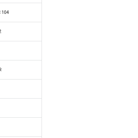
C 104
2
R