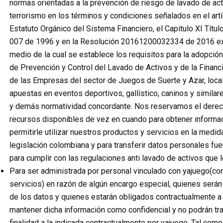
normas orientadas a la prevención de riesgo de lavado de acti
terrorismo en los términos y condiciones señalados en el artí
Estatuto Orgánico del Sistema Financiero, el Capitulo XI Título 
007 de 1996 y en la Resolución 20161200032334 de 2016 
medio de la cual se establece los requisitos para la adopci
de Prevención y Control del Lavado de Activos y de la Finan
de las Empresas del sector de Juegos de Suerte y Azar, loc
apuestas en eventos deportivos, gallístico, caninos y simil
y demás normatividad concordante. Nos reservamos el derec
recursos disponibles de vez en cuando para obtener informa
permitirle utilizar nuestros productos y servicios en la medid
legislación colombiana y para transferir datos personales fue
para cumplir con las regulaciones anti lavado de activos que l
Para ser administrada por personal vinculado con yajuego(co
servicios) en razón de algún encargo especial, quienes serán
de los datos y quienes estarán obligados contractualmente a a
mantener dicha información como confidencial y no podrán tra
finalidad a la indicada contractualmente por yajuego. Tal com