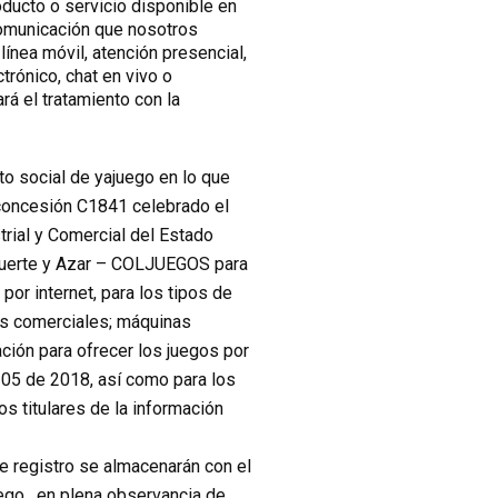
oducto o servicio disponible en
comunicación que nosotros
ínea móvil, atención presencial,
rónico, chat en vivo o
rá el tratamiento con la
to social de yajuego en lo que
 concesión C1841 celebrado el
rial y Comercial del Estado
Suerte y Azar – COLJUEGOS para
or internet, para los tipos de
es comerciales; máquinas
ción para ofrecer los juegos por
 05 de 2018, así como para los
os titulares de la información
e registro se almacenarán con el
ego , en plena observancia de