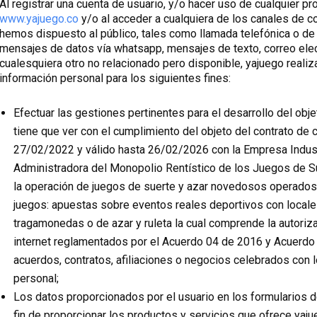
Al registrar una cuenta de usuario, y/o hacer uso de cualquier pr
www.yajuego.co
y/o al acceder a cualquiera de los canales de 
hemos dispuesto al público, tales como llamada telefónica o de l
mensajes de datos vía whatsapp, mensajes de texto, correo elect
cualesquiera otro no relacionado pero disponible, yajuego realiza
información personal para los siguientes fines:
Efectuar las gestiones pertinentes para el desarrollo del obje
tiene que ver con el cumplimiento del objeto del contrato de
27/02/2022 y válido hasta 26/02/2026 con la Empresa Indust
Administradora del Monopolio Rentístico de los Juegos de 
la operación de juegos de suerte y azar novedosos operados p
juegos: apuestas sobre eventos reales deportivos con local
tragamonedas o de azar y ruleta la cual comprende la autoriza
internet reglamentados por el Acuerdo 04 de 2016 y Acuerdo
acuerdos, contratos, afiliaciones o negocios celebrados con l
personal;
Los datos proporcionados por el usuario en los formularios d
fin de proporcionar los productos y servicios que ofrece yaju