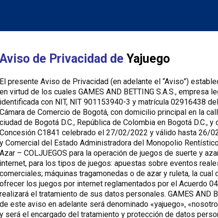
Aviso de Privacidad de
Yajuego
El presente Aviso de Privacidad (en adelante el “Aviso”) establ
en virtud de los cuales GAMES AND BETTING S.A.S., empresa leg
identificada con NIT, NIT 901153940-3 y matrícula 02916438 del
Cámara de Comercio de Bogotá, con domicilio principal en la cal
ciudad de Bogotá D.C., República de Colombia en Bogotá D.C., y 
Concesión C1841 celebrado el 27/02/2022 y válido hasta 26/02
y Comercial del Estado Administradora del Monopolio Rentístic
Azar – COLJUEGOS para la operación de juegos de suerte y az
internet, para los tipos de juegos: apuestas sobre eventos real
comerciales; máquinas tragamonedas o de azar y ruleta, la cual 
ofrecer los juegos por internet reglamentados por el Acuerdo 0
realizará el tratamiento de sus datos personales. GAMES AND B
de este aviso en adelante será denominado «yajuego», «nosotr
y será el encargado del tratamiento y protección de datos pers