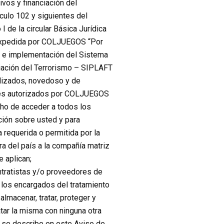
vos y financiación del
culo 102 y siguientes del
I de la circular Básica Jurídica
expedida por COLJUEGOS “Por
ón e implementación del Sistema
ciación del Terrorismo – SIPLAFT
alizados, novedoso y de
ares autorizados por COLJUEGOS
ho de acceder a todos los
ción sobre usted y para
a requerida o permitida por la
ra del país a la compañía matriz
e aplican;
ntratistas y/o proveedores de
 los encargados del tratamiento
lmacenar, tratar, proteger y
tar la misma con ninguna otra
o se describe en este Aviso de