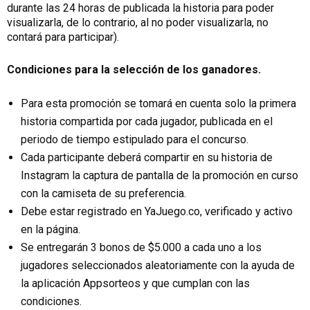
durante las 24 horas de publicada la historia para poder
visualizarla, de lo contrario, al no poder visualizarla, no
contará para participar).
Condiciones para la selección de los ganadores.
Para esta promoción se tomará en cuenta solo la primera
historia compartida por cada jugador, publicada en el
periodo de tiempo estipulado para el concurso.
Cada participante deberá compartir en su historia de
Instagram la captura de pantalla de la promoción en curso
con la camiseta de su preferencia.
Debe estar registrado en YaJuego.co, verificado y activo
en la página.
Se entregarán 3 bonos de $5.000 a cada uno a los
jugadores seleccionados aleatoriamente con la ayuda de
la aplicación Appsorteos y que cumplan con las
condiciones.