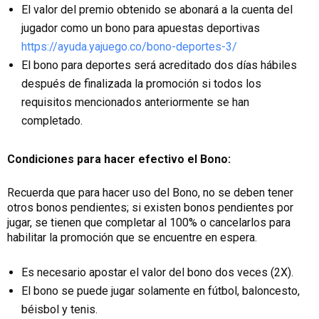
El valor del premio obtenido se abonará a la cuenta del
jugador como un bono para apuestas deportivas
https://ayuda.yajuego.co/bono-deportes-3/
El bono para deportes será acreditado dos días hábiles
después de finalizada la promoción si todos los
requisitos mencionados anteriormente se han
completado.
Condiciones para hacer efectivo el Bono:
Recuerda que para hacer uso del Bono, no se deben tener
otros bonos pendientes; si existen bonos pendientes por
jugar, se tienen que completar al 100% o cancelarlos para
habilitar la promoción que se encuentre en espera.
Es necesario apostar el valor del bono dos veces (2X).
El bono se puede jugar solamente en fútbol, baloncesto,
béisbol y tenis.