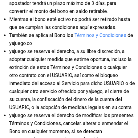
apostador tendrá un plazo máximo de 3 días, para
convertir el monto del bono en saldo retirable.
Mientras el bono esté activo no podrá ser retirado hasta
que se cumplan las condiciones aquí expresadas.
También se aplica al Bono los
Términos y Condiciones
de
yajuego.co
yajuego se reserva el derecho, a su libre discreción, a
adoptar cualquier medida que estime oportuna, incluso la
extinción de estos Términos y Condiciones o cualquier
otro contrato con el USUARIO, así como el bloqueo
inmediato del acceso al Servicio para dicho USUARIO o de
cualquier otro servicio ofrecido por yajuego, el cierre de
su cuenta, la confiscación del dinero de la cuenta del
USUARIO, o la adopción de medidas legales en su contra.
yajuego se reserva el derecho de modificar los presentes
Términos y Condiciones, cancelar, alterar o enmendar el
Bono en cualquier momento, si se detectan