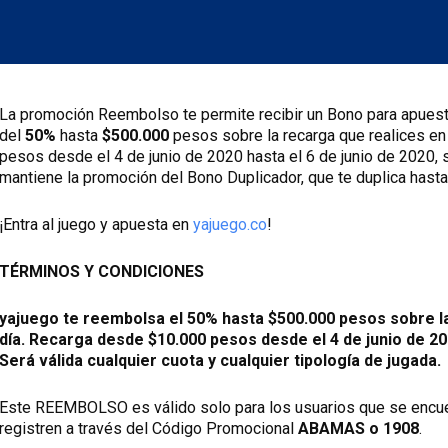
La promoción Reembolso te permite recibir un Bono para apues
del
50%
hasta
$500.000
pesos sobre la recarga que realices en
pesos desde el 4 de junio de 2020 hasta el 6 de junio de 2020, 
mantiene la promoción del Bono Duplicador, que te duplica hast
¡Entra al juego y apuesta en
yajuego.co
!
TÉRMINOS Y CONDICIONES
yajuego te reembolsa el 50% hasta $500.000 pesos sobre la
día. Recarga desde $10.000 pesos desde el 4 de junio de 202
Será válida cualquier cuota y cualquier tipología de jugada.
Este REEMBOLSO es válido solo para los usuarios que se encue
registren a través del Código Promocional
ABAMAS o 1908
.