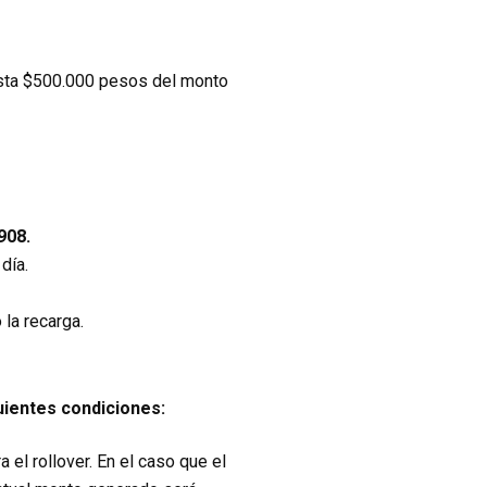
sta $500.000 pesos del monto
908.
día.
la recarga.
uientes condiciones:
el rollover. En el caso que el