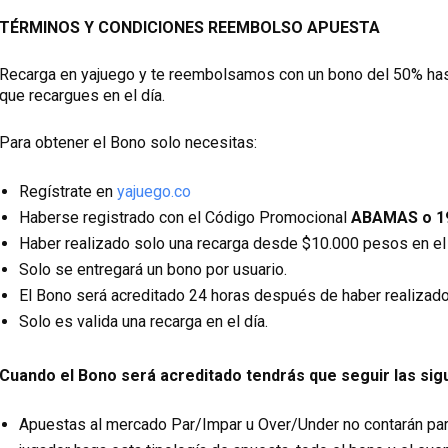
TÉRMINOS Y CONDICIONES REEMBOLSO APUESTA
Recarga en yajuego y te reembolsamos con un bono del 50% ha
que recargues en el día.
Para obtener el Bono solo necesitas:
Regístrate en
yajuego.co
Haberse registrado con el Código Promocional
ABAMAS o 1
Haber realizado solo una recarga desde $10.000 pesos en el 
Solo se entregará un bono por usuario.
El Bono será acreditado 24 horas después de haber realizado 
Solo es valida una recarga en el día.
Cuando el Bono será acreditado tendrás que seguir las sig
Apuestas al mercado Par/Impar u Over/Under no contarán para 