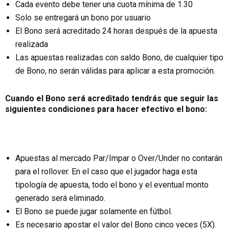
Cada evento debe tener una cuota mínima de 1.30
Solo se entregará un bono por usuario
El Bono será acreditado 24 horas después de la apuesta
realizada
Las apuestas realizadas con saldo Bono, de cualquier tipo
de Bono, no serán válidas para aplicar a esta promoción.
Cuando el Bono será acreditado tendrás que seguir las
siguientes condiciones para hacer efectivo el bono:
Apuestas al mercado Par/Impar o Over/Under no contarán
para el rollover. En el caso que el jugador haga esta
tipología de apuesta, todo el bono y el eventual monto
generado será eliminado.
El Bono se puede jugar solamente en fútbol.
Es necesario apostar el valor del Bono cinco veces (5X).