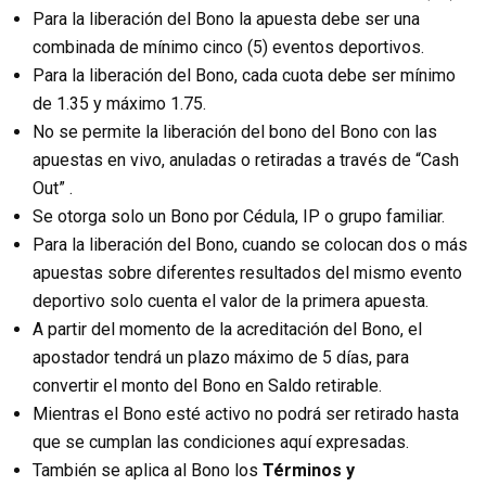
Para la liberación del Bono la apuesta debe ser una
combinada de mínimo cinco (5) eventos deportivos.
Para la liberación del Bono, cada cuota debe ser mínimo
de 1.35 y máximo 1.75.
No se permite la liberación del bono del Bono con las
apuestas en vivo, anuladas o retiradas a través de “Cash
Out” .
Se otorga solo un Bono por Cédula, IP o grupo familiar.
Para la liberación del Bono, cuando se colocan dos o más
apuestas sobre diferentes resultados del mismo evento
deportivo solo cuenta el valor de la primera apuesta.
A partir del momento de la acreditación del Bono, el
apostador tendrá un plazo máximo de 5 días, para
convertir el monto del Bono en Saldo retirable.
Mientras el Bono esté activo no podrá ser retirado hasta
que se cumplan las condiciones aquí expresadas.
También se aplica al Bono los
Términos y