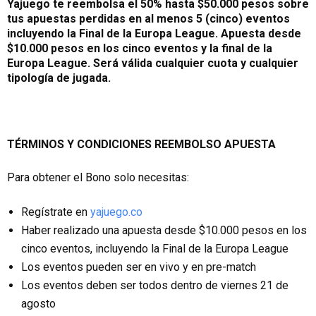
Yajuego te reembolsa el 50% hasta $50.000 pesos sobre
tus apuestas perdidas en al menos 5 (cinco) eventos
incluyendo la Final de la Europa League. Apuesta desde
$10.000 pesos en los cinco eventos y la final de la
Europa League. Será válida cualquier cuota y cualquier
tipología de jugada.
TÉRMINOS Y CONDICIONES REEMBOLSO APUESTA
Para obtener el Bono solo necesitas:
Regístrate en
yajuego.co
Haber realizado una apuesta desde $10.000 pesos en los
cinco eventos, incluyendo la Final de la Europa League
Los eventos pueden ser en vivo y en pre-match
Los eventos deben ser todos dentro de viernes 21 de
agosto