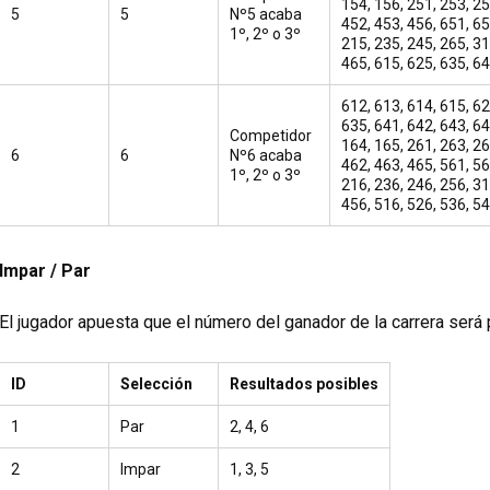
154, 156, 251, 253, 25
5
5
Nº5 acaba
452, 453, 456, 651, 65
1º, 2º o 3º
215, 235, 245, 265, 31
465, 615, 625, 635, 6
612, 613, 614, 615, 62
635, 641, 642, 643, 64
Competidor
164, 165, 261, 263, 26
6
6
Nº6 acaba
462, 463, 465, 561, 56
1º, 2º o 3º
216, 236, 246, 256, 31
456, 516, 526, 536, 5
Impar / Par
El jugador apuesta que el número del ganador de la carrera será 
ID
Selección
Resultados posibles
1
Par
2, 4, 6
2
Impar
1, 3, 5