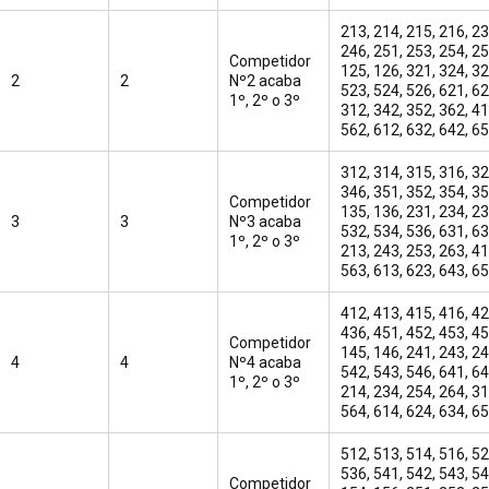
213, 214, 215, 216, 23
246, 251, 253, 254, 25
Competidor
125, 126, 321, 324, 32
2
2
Nº2 acaba
523, 524, 526, 621, 62
1º, 2º o 3º
312, 342, 352, 362, 41
562, 612, 632, 642, 6
312, 314, 315, 316, 32
346, 351, 352, 354, 35
Competidor
135, 136, 231, 234, 23
3
3
Nº3 acaba
532, 534, 536, 631, 63
1º, 2º o 3º
213, 243, 253, 263, 41
563, 613, 623, 643, 6
412, 413, 415, 416, 42
436, 451, 452, 453, 45
Competidor
145, 146, 241, 243, 24
4
4
Nº4 acaba
542, 543, 546, 641, 64
1º, 2º o 3º
214, 234, 254, 264, 31
564, 614, 624, 634, 6
512, 513, 514, 516, 52
536, 541, 542, 543, 54
Competidor