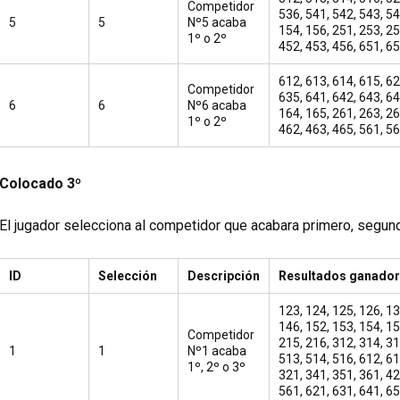
Competidor
536, 541, 542, 543, 54
5
5
Nº5 acaba
154, 156, 251, 253, 25
1º o 2º
452, 453, 456, 651, 65
612, 613, 614, 615, 62
Competidor
635, 641, 642, 643, 64
6
6
Nº6 acaba
164, 165, 261, 263, 26
1º o 2º
462, 463, 465, 561, 56
Colocado 3º
El jugador selecciona al competidor que acabara primero, segund
ID
Selección
Descripción
Resultados ganado
123, 124, 125, 126, 13
146, 152, 153, 154, 15
Competidor
215, 216, 312, 314, 31
1
1
Nº1 acaba
513, 514, 516, 612, 61
1º, 2º o 3º
321, 341, 351, 361, 42
561, 621, 631, 641, 6