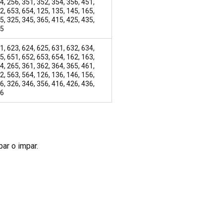
4, 256, 351, 352, 354, 356, 451,
2, 653, 654, 125, 135, 145, 165,
5, 325, 345, 365, 415, 425, 435,
45
1, 623, 624, 625, 631, 632, 634,
5, 651, 652, 653, 654, 162, 163,
4, 265, 361, 362, 364, 365, 461,
2, 563, 564, 126, 136, 146, 156,
6, 326, 346, 356, 416, 426, 436,
46
par o impar.