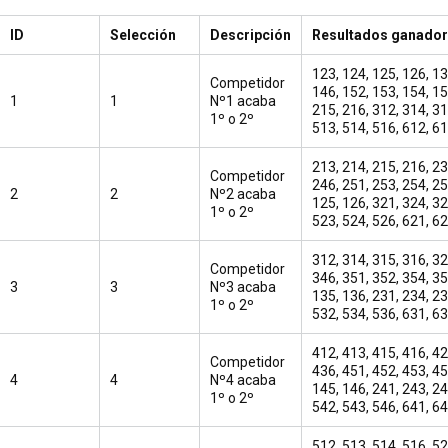
ID
Selección
Descripción
Resultados ganado
123, 124, 125, 126, 13
Competidor
146, 152, 153, 154, 15
1
1
Nº1 acaba
215, 216, 312, 314, 31
1º o 2º
513, 514, 516, 612, 61
213, 214, 215, 216, 23
Competidor
246, 251, 253, 254, 25
2
2
Nº2 acaba
125, 126, 321, 324, 32
1º o 2º
523, 524, 526, 621, 62
312, 314, 315, 316, 32
Competidor
346, 351, 352, 354, 35
3
3
Nº3 acaba
135, 136, 231, 234, 23
1º o 2º
532, 534, 536, 631, 63
412, 413, 415, 416, 42
Competidor
436, 451, 452, 453, 45
4
4
Nº4 acaba
145, 146, 241, 243, 24
1º o 2º
542, 543, 546, 641, 64
512, 513, 514, 516, 52