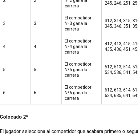
2
2
Nº2 gana la
245, 246, 251, 25
carrera
El competidor
312, 314, 315, 31
3
3
Nº3 gana la
345, 346, 351, 35
carrera
El competidor
412, 413, 415, 41
4
4
Nº4 gana la
435, 436, 451, 45
carrera
El competidor
512, 513, 514, 51
5
5
Nº5 gana la
534, 536, 541, 54
carrera
El competidor
612, 613, 614, 61
6
6
Nº6 gana la
634, 635, 641, 64
carrera
Colocado 2º
El jugador selecciona al competidor que acabara primero o segu