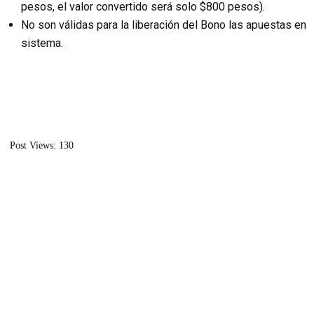
pesos, el valor convertido será solo $800 pesos).
No son válidas para la liberación del Bono las apuestas en
sistema.
Post Views:
130