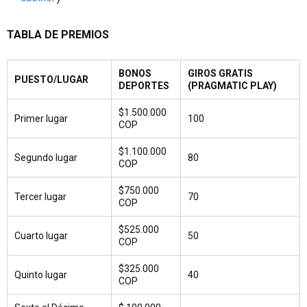
TABLA DE PREMIOS
BONOS
GIROS GRATIS
PUESTO/LUGAR
DEPORTES
(PRAGMATIC PLAY)
$1.500.000
Primer lugar
100
COP
$1.100.000
Segundo lugar
80
COP
$750.000
Tercer lugar
70
COP
$525.000
Cuarto lugar
50
COP
$325.000
Quinto lugar
40
COP