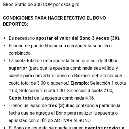
Giros Gratis de 300 COP por cada giro.
CONDICIONES PARA HACER EFECTIVO EL BONO
DEPORTES:
Es necesario
apostar el valor del Bono 3 veces (3X).
El bono se puede liberar con una apuesta sencilla o
combinada.
La cuota total de esta apuesta tiene que ser de
3.00 o
superior
(para que la apuesta combinada sea válida, y
cuente para convertir el bono en Balance, debe tener una
cuota total de 3.00 o superior.)
Ejemplo:
Selección 1 cuota
1.60, Selección 2 cuota 1.30, Selección 3 cuota 2.00,
Cuota total
de la apuesta combinada 4.16.
Tienes un lapso de
tres (3) días
contados a partir de la
fecha que se agrega el Bono para realizar la apuesta o
apuestas con el fin de ACTIVAR el BONO.
El Bono de apuesta se puede usar en
eventos previos a