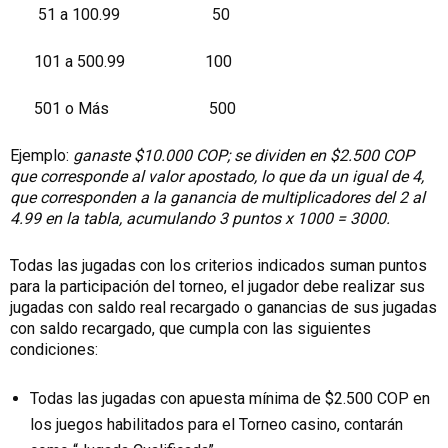
51 a 100.99 50
101 a 500.99 100
501 o Más 500
Ejemplo:
ganaste $10.000 COP; se dividen en $2.500 COP
que corresponde al valor apostado, lo que da un igual de 4,
que corresponden a la ganancia de multiplicadores del 2 al
4.99 en la tabla, acumulando 3 puntos x 1000 = 3000.
Todas las jugadas con los criterios indicados suman puntos
para la participación del torneo, el jugador debe realizar sus
jugadas con saldo real recargado o ganancias de sus jugadas
con saldo recargado, que cumpla con las siguientes
condiciones:
Todas las jugadas con apuesta mínima de $2.500 COP en
los juegos habilitados para el Torneo casino, contarán