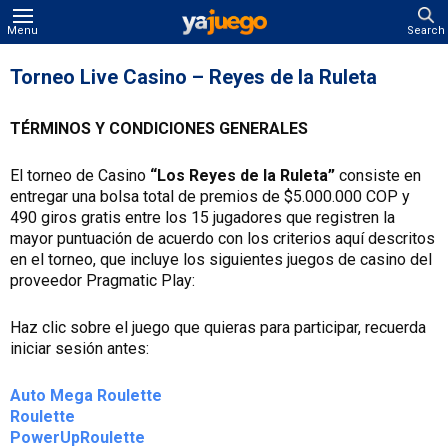
Menu
Search
Torneo Live Casino – Reyes de la Ruleta
TÉRMINOS Y CONDICIONES GENERALES
El torneo de Casino
“Los Reyes de la Ruleta”
consiste en
entregar una bolsa total de premios de $5.000.000 COP y
490 giros gratis entre los 15 jugadores que registren la
mayor puntuación de acuerdo con los criterios aquí descritos
en el torneo, que incluye los siguientes juegos de casino del
proveedor Pragmatic Play:
Haz clic sobre el juego que quieras para participar, recuerda
iniciar sesión antes:
Auto Mega Roulette
Roulette
PowerUpRoulette