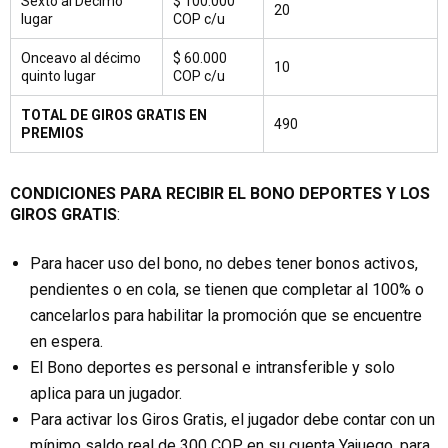
Sexto al Décimo
$ 100.000
20
lugar
COP c/u
Onceavo al décimo
$ 60.000
10
quinto lugar
COP c/u
TOTAL DE GIROS GRATIS EN
490
PREMIOS
CONDICIONES PARA RECIBIR EL BONO
DEPORTES Y LOS
GIROS GRATIS
:
Para hacer uso del bono, no debes tener bonos activos,
pendientes o en cola, se tienen que completar al 100% o
cancelarlos para habilitar la promoción que se encuentre
en espera.
El Bono deportes es personal e intransferible y solo
aplica para un jugador.
Para activar los Giros Gratis, el jugador debe contar con un
mínimo saldo real de 300 COP en su cuenta Yajuego, para