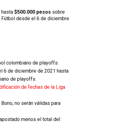
hasta
$500.000 pesos
sobre
 Fútbol desde el 6 de diciembre
ol colombiano de playoffs.
el 6 de diciembre de 2021 hasta
iano de playoffs.
ificación de fechas de la Liga
 Bono, no serán válidas para
 apostado menos el total del