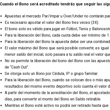
Cuando el Bono será acreditado tendrás que seguir las sig
Apuestas al mercado Par/Impar u Over/Under no contarán para 
Es necesario apostar el valor del Bono tres veces (3X).
El bono solo es válido para jugar en Fútbol, Tenis y Baloncest
Para la liberación del Bono, cada cuota debe ser mínimo de 1.
Para la liberación del Bono la apuesta debe ser una combinad
El valor máximo del Bono que será posible convertir, es igual a
menor saldo del inicial; solo pasara a tu saldo real el valor q
No se permite la liberación del bono del Bono con las apuesta
de “Cash Out”.
Se otorga solo un Bono por Cédula, IP o grupo familiar.
Para la liberación del Bono, cuando se colocan dos o más ap
resultados del mismo evento deportivo solo cuenta el valor d
A partir del momento de la acreditación del Bono, el apostad
días, para convertir el monto del Bono en Saldo retirable.
Mientras el Bono esté activo no podrá ser retirado hasta que