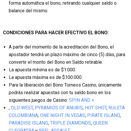
forma automática el bono, retirando cualquier saldo o
balance del mismo.
CONDICIONES PARA HACER EFECTIVO EL BONO:
A partir del momento de la acreditación del Bono, el
apostador tendrá un plazo máximo de cinco (5) días, para
convertir el monto del Bono en Saldo retirable.
La apuesta mínima es de $1.000.
La apuesta máxima es de $100.000.
Para la liberación del Bono Torneos Casino, únicamente
podrás realizar apuestas con tu saldo bono en los
siguientes juegos de Casino:
SPIN AND +
,
OLD WEST
,
PYRAMIDS OF ANUBIS
,
HOT SHOT
,
RULETA
COLOMBIANA
,
ONE NIGHT IN VEGAS
,
PIRATE ISLAND
,
PARADISE ISLAND
,
TRIPLE DIAMONDS
,
QUEEN
CLEOPATRA
y
REEL ASSAULT.