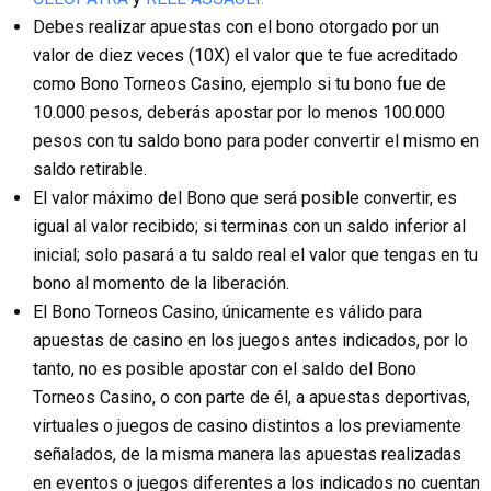
Debes realizar apuestas con el bono otorgado por un
valor de diez veces (10X) el valor que te fue acreditado
como Bono Torneos Casino, ejemplo si tu bono fue de
10.000 pesos, deberás apostar por lo menos 100.000
pesos con tu saldo bono para poder convertir el mismo en
saldo retirable.
El valor máximo del Bono que será posible convertir, es
igual al valor recibido; si terminas con un saldo inferior al
inicial; solo pasará a tu saldo real el valor que tengas en tu
bono al momento de la liberación.
El Bono Torneos Casino, únicamente es válido para
apuestas de casino en los juegos antes indicados, por lo
tanto, no es posible apostar con el saldo del Bono
Torneos Casino, o con parte de él, a apuestas deportivas,
virtuales o juegos de casino distintos a los previamente
señalados, de la misma manera las apuestas realizadas
en eventos o juegos diferentes a los indicados no cuentan