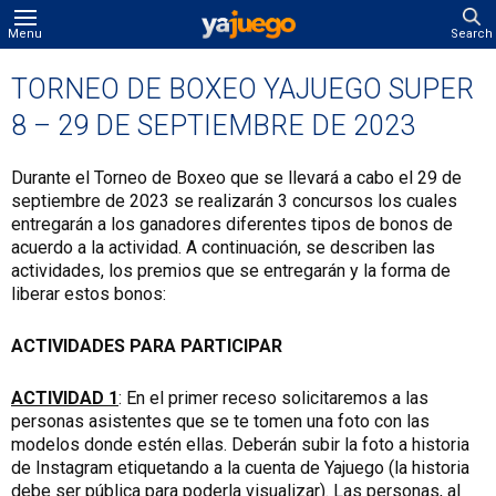
Menu
Search
TORNEO DE BOXEO YAJUEGO SUPER
8 – 29 DE SEPTIEMBRE DE 2023
Durante el Torneo de Boxeo que se llevará a cabo el 29 de
septiembre de 2023 se realizarán 3 concursos los cuales
entregarán a los ganadores diferentes tipos de bonos de
acuerdo a la actividad. A continuación, se describen las
actividades, los premios que se entregarán y la forma de
liberar estos bonos:
ACTIVIDADES PARA PARTICIPAR
ACTIVIDAD 1
: En el primer receso solicitaremos a las
personas asistentes que se te tomen una foto con las
modelos donde estén ellas. Deberán subir la foto a historia
de Instagram etiquetando a la cuenta de Yajuego (la historia
debe ser pública para poderla visualizar). Las personas, al