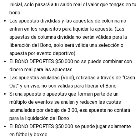
inicial, solo pasará a tu saldo real el valor que tengas en tu
bono.
Las apuestas divididas y las apuestas de columna no
entran en los requisitos para liquidar la apuesta. (Las
apuestas de columna dividida no serán válidas para la
liberación del Bono, solo será válida una selección o
apuesta por evento deportivo).
El BONO DEPORTES $50.000 no se puede combinar con
dinero real para las apuestas.
Las apuestas anuladas (Void), retiradas a través de “Cash
Out” y en vivo, no son válidas para liberar el Bono
Si una apuesta o apuestas que forman parte de un
múltiplo de eventos se anulan y reducen las cuotas
acumuladas por debajo de 3.00, esa apuesta no contará
para la liquidación del Bono
El BONO DEPORTES $50.000 se puede jugar solamente
en fútbol y boxeo.