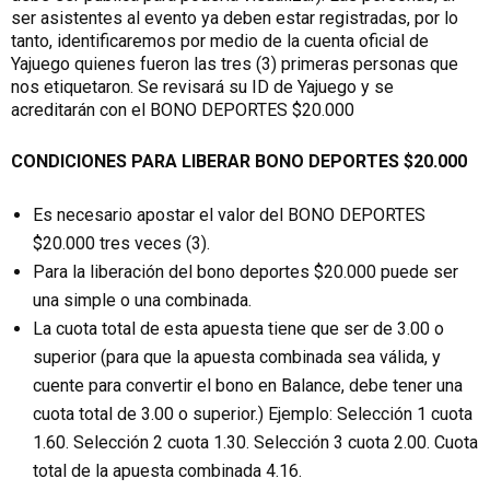
ser asistentes al evento ya deben estar registradas, por lo
tanto, identificaremos por medio de la cuenta oficial de
Yajuego quienes fueron las tres (3) primeras personas que
nos etiquetaron. Se revisará su ID de Yajuego y se
acreditarán con el BONO DEPORTES $20.000
CONDICIONES PARA LIBERAR BONO DEPORTES $20.000
Es necesario apostar el valor del BONO DEPORTES
$20.000 tres veces (3).
Para la liberación del bono deportes $20.000 puede ser
una simple o una combinada.
La cuota total de esta apuesta tiene que ser de 3.00 o
superior (para que la apuesta combinada sea válida, y
cuente para convertir el bono en Balance, debe tener una
cuota total de 3.00 o superior.) Ejemplo: Selección 1 cuota
1.60. Selección 2 cuota 1.30. Selección 3 cuota 2.00. Cuota
total de la apuesta combinada 4.16.