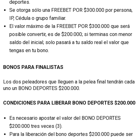
deportes.
Se otorga sólo una FREEBET POR $300.000 por persona,
IP, Cédula o grupo familiar.
El valor máximo de la FREEBET POR $300.000 que será
posible convertir, es de $200.000; si terminas con menor
saldo del inicial; solo pasará a tu saldo real el valor que
tengas en tu bono.
BONOS PARA FINALISTAS
Los dos peleadores que lleguen a la pelea final tendrán cada
uno un BONO DEPORTES $200.000.
CONDICIONES PARA LIBERAR BONO DEPORTES $200.000
Es necesario apostar el valor del BONO DEPORTES
$200.000 tres veces (3).
Para la liberación del bono deportes $200.000 puede ser