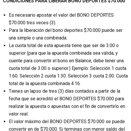
CONDICIONES PARA LIBERAR BONO DEPORTES $70.000
Es necesario apostar el valor del BONO DEPORTES
$70.000 tres veces (3).
Para la liberación del bono deportes $70.000 puede ser
una simple o una combinada.
La cuota total de esta apuesta tiene que ser de 3.00 o
superior (para que la apuesta combinada sea válida, y
cuente para convertir el bono en Balance, debe tener una
cuota total de 3.00 o superior.) Ejemplo: Selección 1 cuota
1.60. Selección 2 cuota 1.30. Selección 3 cuota 2.00. Cuota
total de la apuesta combinada 4.16.
Tienes un lapso de tres (3) días contados a partir de la
fecha que se acreditó el BONO DEPORTES $70.000 para
realizar la apuesta o apuestas con el fin de convertirlo en
valor real.
El valor máximo del BONO DEPORTES $70.000 se puede
convertir en de $70.000. Si terminas con menor saldo del