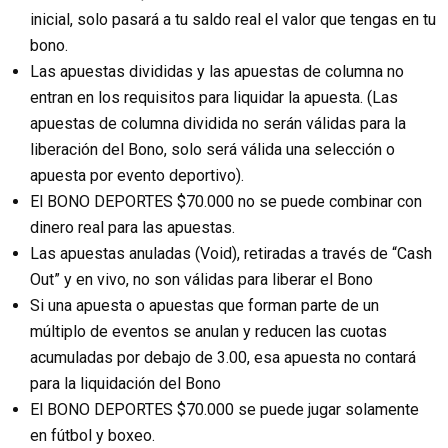
inicial, solo pasará a tu saldo real el valor que tengas en tu
bono.
Las apuestas divididas y las apuestas de columna no
entran en los requisitos para liquidar la apuesta. (Las
apuestas de columna dividida no serán válidas para la
liberación del Bono, solo será válida una selección o
apuesta por evento deportivo).
El BONO DEPORTES $70.000 no se puede combinar con
dinero real para las apuestas.
Las apuestas anuladas (Void), retiradas a través de “Cash
Out” y en vivo, no son válidas para liberar el Bono
Si una apuesta o apuestas que forman parte de un
múltiplo de eventos se anulan y reducen las cuotas
acumuladas por debajo de 3.00, esa apuesta no contará
para la liquidación del Bono
El BONO DEPORTES $70.000 se puede jugar solamente
en fútbol y boxeo.