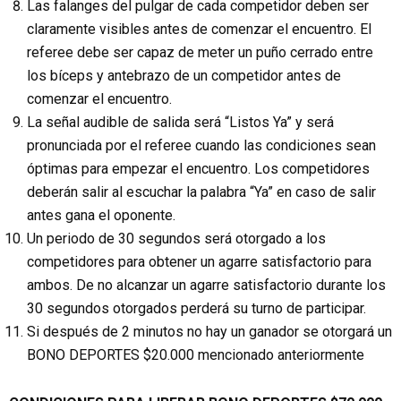
Las falanges del pulgar de cada competidor deben ser
claramente visibles antes de comenzar el encuentro. El
referee debe ser capaz de meter un puño cerrado entre
los bíceps y antebrazo de un competidor antes de
comenzar el encuentro.
La señal audible de salida será “Listos Ya” y será
pronunciada por el referee cuando las condiciones sean
óptimas para empezar el encuentro. Los competidores
deberán salir al escuchar la palabra “Ya” en caso de salir
antes gana el oponente.
Un periodo de 30 segundos será otorgado a los
competidores para obtener un agarre satisfactorio para
ambos. De no alcanzar un agarre satisfactorio durante los
30 segundos otorgados perderá su turno de participar.
Si después de 2 minutos no hay un ganador se otorgará un
BONO DEPORTES $20.000 mencionado anteriormente