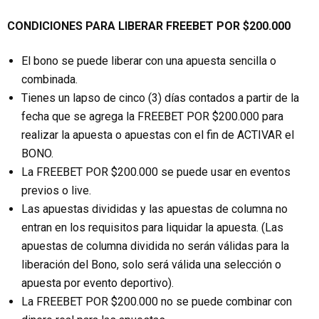
CONDICIONES PARA LIBERAR FREEBET POR $200.000
El bono se puede liberar con una apuesta sencilla o
combinada.
Tienes un lapso de cinco (3) días contados a partir de la
fecha que se agrega la FREEBET POR $200.000 para
realizar la apuesta o apuestas con el fin de ACTIVAR el
BONO.
La FREEBET POR $200.000 se puede usar en eventos
previos o live.
Las apuestas divididas y las apuestas de columna no
entran en los requisitos para liquidar la apuesta. (Las
apuestas de columna dividida no serán válidas para la
liberación del Bono, solo será válida una selección o
apuesta por evento deportivo).
La FREEBET POR $200.000 no se puede combinar con