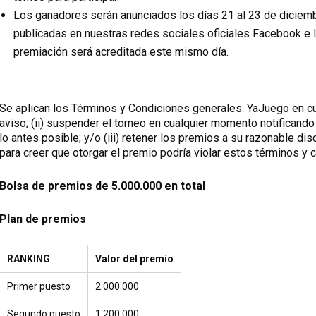
Los ganadores serán anunciados los días 21 al 23 de diciemb
publicadas en nuestras redes sociales oficiales Facebook e
premiación será acreditada este mismo día.
Se aplican los Términos y Condiciones generales. YaJuego en c
aviso; (ii) suspender el torneo en cualquier momento notificand
lo antes posible; y/o (iii) retener los premios a su razonable d
para creer que otorgar el premio podría violar estos términos y c
Bolsa de premios de
5.000.000 en total
Plan de premios
RANKING
Valor del premio
Primer puesto
2.000.000
Segundo puesto
1.200.000