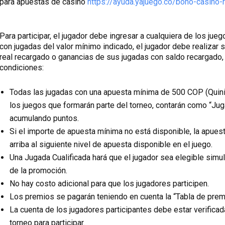
para apuestas de casino
https://ayuda.yajuego.co/bono-casino-r
Para participar, el jugador debe ingresar a cualquiera de los jueg
con jugadas del valor mínimo indicado, el jugador debe realizar 
real recargado o ganancias de sus jugadas con saldo recargado,
condiciones:
Todas las jugadas con una apuesta mínima de 500 COP (Quin
los juegos que formarán parte del torneo, contarán como “Juga
acumulando puntos.
Si el importe de apuesta mínima no está disponible, la apue
arriba al siguiente nivel de apuesta disponible en el juego.
Una Jugada Cualificada hará que el jugador sea elegible sim
de la promoción.
No hay costo adicional para que los jugadores participen.
Los premios se pagarán teniendo en cuenta la “Tabla de prem
La cuenta de los jugadores participantes debe estar verifica
torneo para participar.