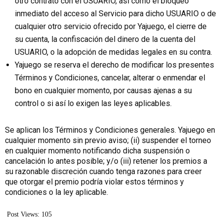
otro contrato con el USUARIO, así como el bloqueo
inmediato del acceso al Servicio para dicho USUARIO o de
cualquier otro servicio ofrecido por Yajuego, el cierre de
su cuenta, la confiscación del dinero de la cuenta del
USUARIO, o la adopción de medidas legales en su contra.
Yajuego se reserva el derecho de modificar los presentes
Términos y Condiciones, cancelar, alterar o enmendar el
bono en cualquier momento, por causas ajenas a su
control o si así lo exigen las leyes aplicables.
Se aplican los Términos y Condiciones generales. Yajuego en
cualquier momento sin previo aviso; (ii) suspender el torneo
en cualquier momento notificando dicha suspensión o
cancelación lo antes posible; y/o (iii) retener los premios a
su razonable discreción cuando tenga razones para creer
que otorgar el premio podría violar estos términos y
condiciones o la ley aplicable.
Post Views:
105