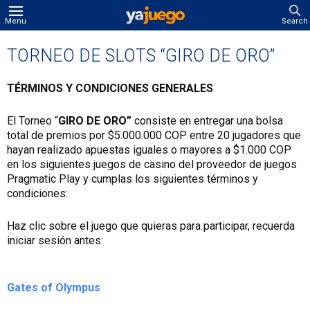
Menu
Search
TORNEO DE SLOTS “GIRO DE ORO”
TÉRMINOS Y CONDICIONES GENERALES
El Torneo “
GIRO DE ORO”
consiste en entregar una bolsa
total de premios por $5.000.000 COP entre 20 jugadores que
hayan realizado apuestas iguales o mayores a $1.000 COP
en los siguientes juegos de casino del proveedor de juegos
Pragmatic Play y cumplas los siguientes términos y
condiciones:
Haz clic sobre el juego que quieras para participar, recuerda
iniciar sesión antes:
Gates of Olympus