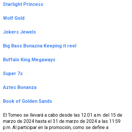
Starlight Princess
Wolf Gold
Jokers Jewels
Big Bass Bonazna Keeping it reel
Buffalo King Megaways
Super 7s
Aztec Bonanza
Book of Golden Sands
El Torneo se llevará a cabo desde las 12:01 a.m. del 15 de
marzo de 2024 hasta el 31 de marzo de 2024 a las 11:59
p.m. Al participar en la promoción, como se define a