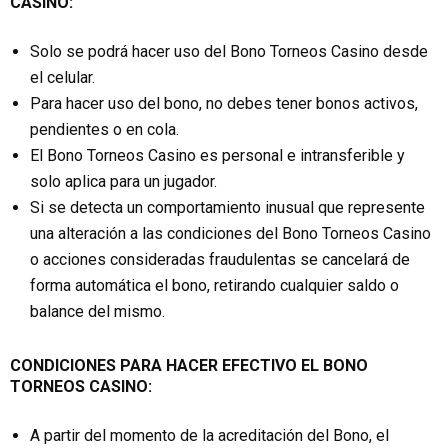
CASINO:
Solo se podrá hacer uso del Bono Torneos Casino desde
el celular.
Para hacer uso del bono, no debes tener bonos activos,
pendientes o en cola.
El Bono Torneos Casino es personal e intransferible y
solo aplica para un jugador.
Si se detecta un comportamiento inusual que represente
una alteración a las condiciones del Bono Torneos Casino
o acciones consideradas fraudulentas se cancelará de
forma automática el bono, retirando cualquier saldo o
balance del mismo.
CONDICIONES PARA HACER EFECTIVO EL BONO
TORNEOS CASINO:
A partir del momento de la acreditación del Bono, el