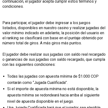
continuación, el jugador acepta cumplir estos términos y
condiciones.
Para participar, el jugador debe ingresar a los juegos
listados, disponibles en nuestro casino y realizar jugadas del
valor mínimo indicado en adelante, la posición del usuario en
el ranking se clasificará con base en el puntaje obtenido por
número total de giros. A más giros más puntos.
El jugador debe realizar sus jugadas con saldo real recargado
o ganancias de sus jugadas con saldo recargado, que cumpla
con las siguientes condiciones:
Todas las jugadas con apuesta mínima de $1.000 COP
contarán como “Jugada Cualificada”.
Si el importe de apuesta mínima no está disponible, la
apuesta mínima se redondeará hacia arriba al siguiente
nivel de apuesta disponible en el juego.
Una Jugada Cualificada hará que el jugador sea elegible