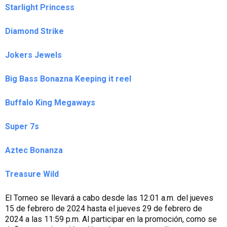
Starlight Princess
Diamond Strike
Jokers Jewels
Big Bass Bonazna Keeping it reel
Buffalo King Megaways
Super 7s
Aztec Bonanza
Treasure Wild
El Torneo se llevará a cabo desde las 12:01 a.m. del jueves
15 de febrero de 2024 hasta el jueves 29 de febrero de
2024 a las 11:59 p.m. Al participar en la promoción, como se