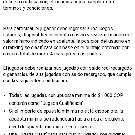
define a continuación, el jugador acepta cumplir estos
términos y condiciones.
Para participar, el jugador debe ingresar a los juegos
listados, disponibles en nuestro casino y realizar jugadas del
valor mínimo indicado en adelante, la posición del usuario en
el ranking se clasificará con base en el puntaje obtenido por
número total de giros. A más giros más puntos.
El jugador debe realizar sus jugadas con saldo real recargado
o ganancias de sus jugadas con saldo recargado, que cumpla
con las siguientes condiciones:
Todas las jugadas con apuesta mínima de $1.000 COP
contarán como “Jugada Cualificada”.
Si el importe de apuesta mínima no está disponible, la
apuesta mínima se redondeará hacia arriba al siguiente
nivel de apuesta disponible en el juego.
Una Jugada Cualificada hará que el jugador sea elegible