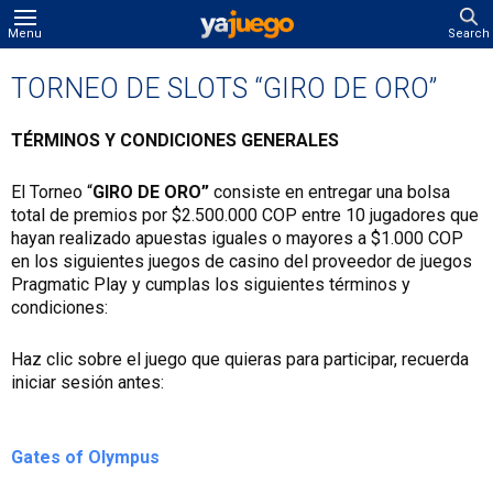
Menu
Search
TORNEO DE SLOTS “GIRO DE ORO”
TÉRMINOS Y CONDICIONES GENERALES
El Torneo “
GIRO DE ORO”
consiste en entregar una bolsa
total de premios por $2.500.000 COP entre 10 jugadores que
hayan realizado apuestas iguales o mayores a $1.000 COP
en los siguientes juegos de casino del proveedor de juegos
Pragmatic Play y cumplas los siguientes términos y
condiciones:
Haz clic sobre el juego que quieras para participar, recuerda
iniciar sesión antes:
Gates of Olympus