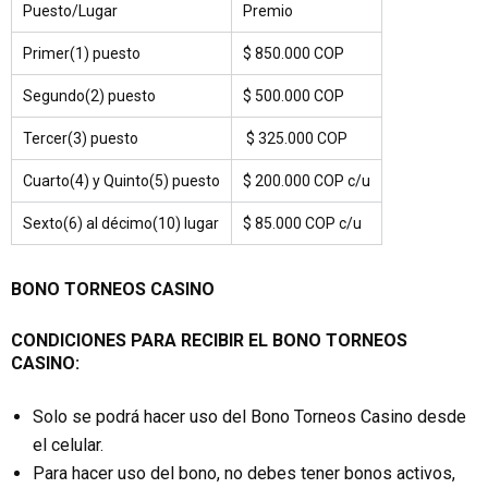
Puesto/Lugar
Premio
Primer(1) puesto
$ 850.000 COP
Segundo(2) puesto
$ 500.000 COP
Tercer(3) puesto
$ 325.000 COP
Cuarto(4) y Quinto(5) puesto
$ 200.000 COP c/u
Sexto(6) al décimo(10) lugar
$ 85.000 COP c/u
BONO TORNEOS CASINO
CONDICIONES PARA RECIBIR EL BONO TORNEOS
CASINO:
Solo se podrá hacer uso del Bono Torneos Casino desde
el celular.
Para hacer uso del bono, no debes tener bonos activos,