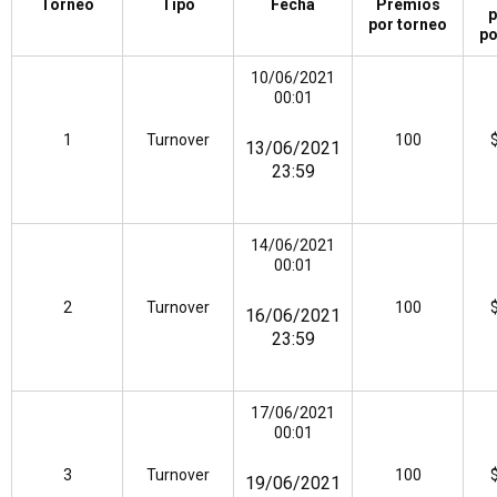
Torneo
Tipo
Fecha
Premios
p
por torneo
po
10/06/2021
00:01
1
Turnover
100
13/06/2021
23:59
14/06/2021
00:01
2
Turnover
100
16/06/2021
23:59
17/06/2021
00:01
3
Turnover
100
19/06/2021