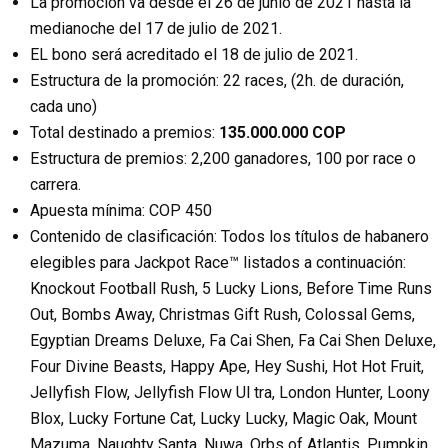
La promoción va desde el 26 de junio de 2021 hasta la
medianoche del 17 de julio de 2021.
EL bono será acreditado el 18 de julio de 2021.
Estructura de la promoción: 22 races, (2h. de duración,
cada uno)
Total destinado a premios:
135.000.000 COP
Estructura de premios: 2,200 ganadores, 100 por race o
carrera.
Apuesta mínima: COP 450
Contenido de clasificación: Todos los títulos de habanero
elegibles para Jackpot Race™ listados a continuación:
Knockout Football Rush, 5 Lucky Lions, Before Time Runs
Out, Bombs Away, Christmas Gift Rush, Colossal Gems,
Egyptian Dreams Deluxe, Fa Cai Shen, Fa Cai Shen Deluxe,
Four Divine Beasts, Happy Ape, Hey Sushi, Hot Hot Fruit,
Jellyfish Flow, Jellyfish Flow Ul tra, London Hunter, Loony
Blox, Lucky Fortune Cat, Lucky Lucky, Magic Oak, Mount
Mazuma, Naughty Santa, Nuwa, Orbs of Atlantis, Pumpkin