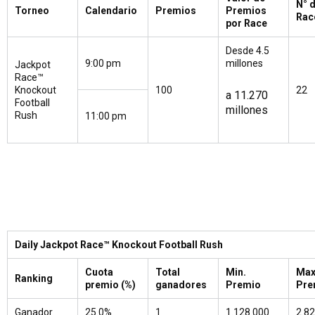
N° 
Torneo
Calendario
Premios
Premios
Rac
por Race
Desde 4.5
9:00 pm
millones
Jackpot
Race™
Knockout
100
22
a 11.270
Football
millones
Rush
11:00 pm
Daily Jackpot Race™ Knockout Football Rush
Cuota
Total
Min.
Max
Ranking
premio (%)
ganadores
Premio
Pre
Ganador
25.0%
1
1.128.000
2.8