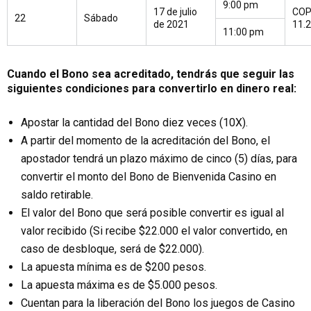
9:00 pm
17 de julio
CO
22
Sábado
de 2021
11.
11:00 pm
Cuando el Bono sea acreditado, tendrás que seguir las
siguientes condiciones para convertirlo en dinero real:
Apostar la cantidad del Bono diez veces (10X).
A partir del momento de la acreditación del Bono, el
apostador tendrá un plazo máximo de cinco (5) días, para
convertir el monto del Bono de Bienvenida Casino en
saldo retirable.
El valor del Bono que será posible convertir es igual al
valor recibido (Si recibe $22.000 el valor convertido, en
caso de desbloque, será de $22.000).
La apuesta mínima es de $200 pesos.
La apuesta máxima es de $5.000 pesos.
Cuentan para la liberación del Bono los juegos de Casino