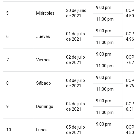
9:00 pm
30 de junio
CO
5
Miércoles
de 2021
4.5
11:00 pm
9:00 pm
01 de julio
CO
6
Jueves
de 2021
4.9
11:00 pm
9:00 pm
02 de julio
CO
7
Viernes
de 2021
7.6
11:00 pm
9:00 pm
03 de julio
CO
8
Sábado
de 2021
6.7
11:00 pm
9:00 pm
04 de julio
CO
9
Domingo
de 2021
6.3
11:00 pm
9:00 pm
05 de julio
CO
10
Lunes
de 2021
4.5