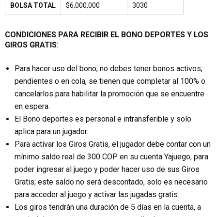
BOLSA TOTAL
$6,000,000
3030
CONDICIONES PARA RECIBIR EL BONO
DEPORTES Y LOS
GIROS GRATIS
:
Para hacer uso del bono, no debes tener bonos activos,
pendientes o en cola, se tienen que completar al 100% o
cancelarlos para habilitar la promoción que se encuentre
en espera.
El Bono deportes es personal e intransferible y solo
aplica para un jugador.
Para activar los Giros Gratis, el jugador debe contar con un
mínimo saldo real de 300 COP en su cuenta Yajuego, para
poder ingresar al juego y poder hacer uso de sus Giros
Gratis; este saldo no será descontado, solo es necesario
para acceder al juego y activar las jugadas gratis.
Los giros tendrán una duración de 5 días en la cuenta, a