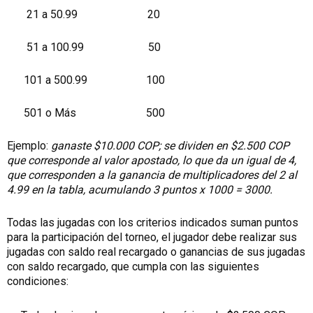
21 a 50.99 20
51 a 100.99 50
101 a 500.99 100
501 o Más 500
Ejemplo:
ganaste $10.000 COP; se dividen en $2.500 COP
que corresponde al valor apostado, lo que da un igual de 4,
que corresponden a la ganancia de multiplicadores del 2 al
4.99 en la tabla, acumulando 3 puntos x 1000 = 3000.
Todas las jugadas con los criterios indicados suman puntos
para la participación del torneo, el jugador debe realizar sus
jugadas con saldo real recargado o ganancias de sus jugadas
con saldo recargado, que cumpla con las siguientes
condiciones: