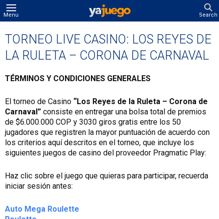
Menu
Search
TORNEO LIVE CASINO: LOS REYES DE
LA RULETA – CORONA DE CARNAVAL
TÉRMINOS Y CONDICIONES GENERALES
El torneo de Casino
“Los Reyes de la Ruleta – Corona de
Carnaval”
consiste en entregar una bolsa total de premios
de $6.000.000 COP y 3030 giros gratis entre los 50
jugadores que registren la mayor puntuación de acuerdo con
los criterios aquí descritos en el torneo, que incluye los
siguientes juegos de casino del proveedor Pragmatic Play:
Haz clic sobre el juego que quieras para participar, recuerda
iniciar sesión antes:
Auto Mega Roulette