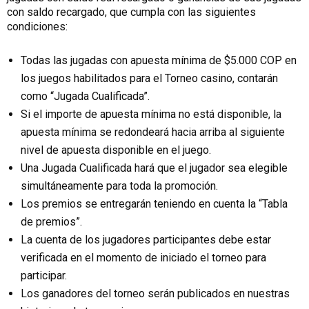
con saldo recargado, que cumpla con las siguientes
condiciones:
Todas las jugadas con apuesta mínima de $5.000 COP en
los juegos habilitados para el Torneo casino, contarán
como “Jugada Cualificada”.
Si el importe de apuesta mínima no está disponible, la
apuesta mínima se redondeará hacia arriba al siguiente
nivel de apuesta disponible en el juego.
Una Jugada Cualificada hará que el jugador sea elegible
simultáneamente para toda la promoción.
Los premios se entregarán teniendo en cuenta la “Tabla
de premios”.
La cuenta de los jugadores participantes debe estar
verificada en el momento de iniciado el torneo para
participar.
Los ganadores del torneo serán publicados en nuestras