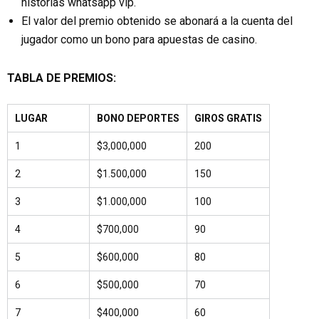
historias whatsapp vip.
El valor del premio obtenido se abonará a la cuenta del
jugador como un bono para apuestas de casino.
TABLA DE PREMIOS:
LUGAR
BONO DEPORTES
GIROS GRATIS
1
$3,000,000
200
2
$1.500,000
150
3
$1.000,000
100
4
$700,000
90
5
$600,000
80
6
$500,000
70
7
$400,000
60