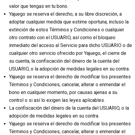
valor que tengas en tu bono.
Yajuego se reserva el derecho, a su libre discreción, a
adoptar cualquier medida que estime oportuna, incluso la
extinción de estos Términos y Condiciones o cualquier
otro contrato con el USUARIO, así como el bloqueo
inmediato del acceso al Servicio para dicho USUARIO o de
cualquier otro servicio ofrecido por Yajuego, el cierre de
su cuenta, la confiscación del dinero de la cuenta del
USUARIO, o la adopción de medidas legales en su contra.
Yajuego se reserva el derecho de modificar los presentes
Términos y Condiciones, cancelar, alterar o enmendar el
bono en cualquier momento, por causas ajenas a su
control o si así lo exigen las leyes aplicables.
La confiscación del dinero de la cuenta del USUARIO, o la
adopción de medidas legales en su contra.
Yajuego se reserva el derecho de modificar los presentes
Términos y Condiciones, cancelar, alterar o enmendar el